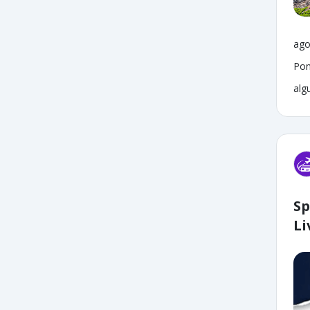
ago
Pon
alg
Sp
Li