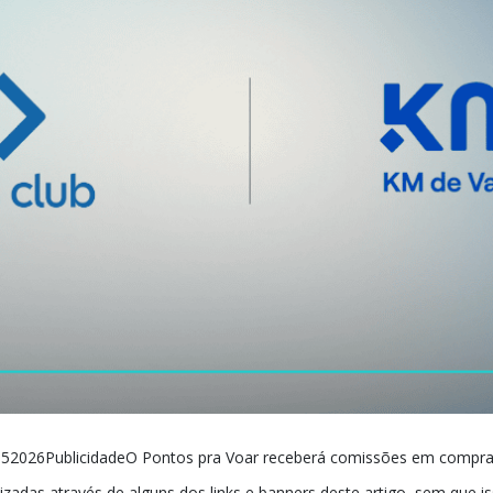
52026PublicidadeO Pontos pra Voar receberá comissões em compr
lizadas através de alguns dos links e banners deste artigo, sem que i