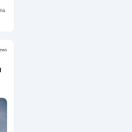
 há
iews
l
l