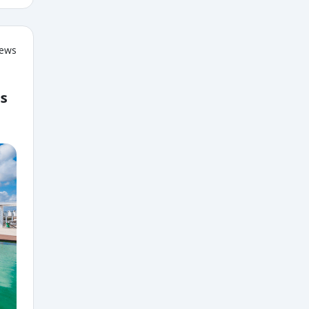
iews
as