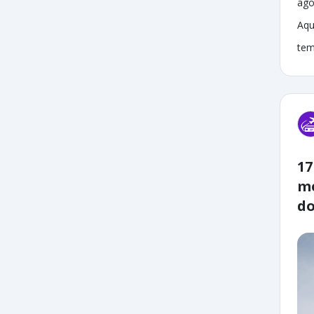
ago
Aqu
tem
17
me
do