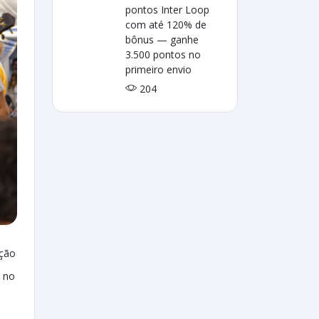
pontos Inter Loop
com até 120% de
bônus — ganhe
3.500 pontos no
primeiro envio
204
ação
 no