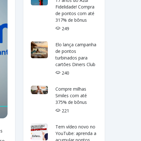
17 anos do Azul
Fidelidade! Compra
de pontos com até
317% de bônus
249
Elo lança campanha
de pontos
turbinados para
cartões Diners Club
240
Compre milhas
Smiles com até
375% de bônus
221
Tem vídeo novo no
as
YouTube: aprenda a
acumular pontos
sso