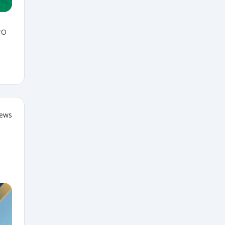
rO
iews