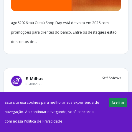
ago62026Itaú O Itaú Shop Day está de volta em 2026 com
promoções para clientes do banco. Entre os destaques estão
descontos de...
56 views
E-Milhas
06/08/2026
Por pouco tempo! Assine o Clube
Este site usa cookies para melhorar sua experiência de
Aceitar
Azul mensal e receba até 350 mil
navegação. Ao continuar navegando, você concorda
pontos até o final do ano
com nossa
Política de Privacidade
.