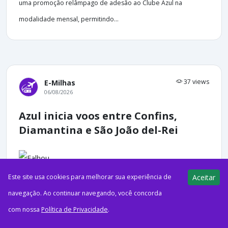
uma promoção relâmpago de adesão ao Clube Azul na
modalidade mensal, permitindo...
37 views
E-Milhas
06/08/2026
Azul inicia voos entre Confins,
Diamantina e São João del-Rei
Este site usa cookies para melhorar sua experiência de
Aceitar
ago62026AzulFoto Cortesia: Luis Alberto NevesOperadas pela
navegação. Ao continuar navegando, você concorda
Azul Conecta, as novas ligações integram Diamantina e São João
com nossa
Política de Privacidade
.
del-Rei ao hub da companhia em Confins, ampliando as...