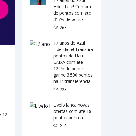
17 anos do Azul
Fidelidade! Compra
de pontos com até
317% de bônus
263
17 anos do Azul
Fidelidade! Transfira
pontos do Uau
CAIXA com até
120% de bônus —
ganhe 3.500 pontos
na 1ª transferência
223
Livelo lança novas
ofertas com até 18
e 12
pontos por real
219