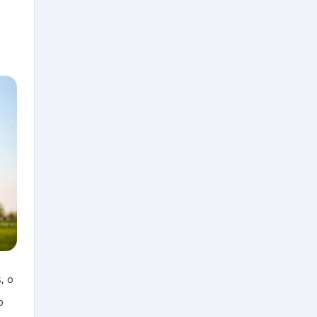
, o
o