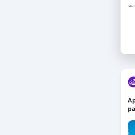
sua
Ap
pa