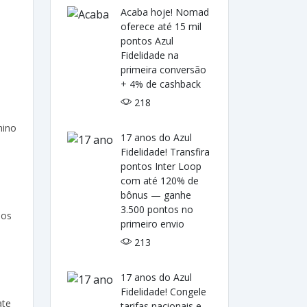
Acaba hoje! Nomad
oferece até 15 mil
pontos Azul
Fidelidade na
primeira conversão
+ 4% de cashback
218
mino
17 anos do Azul
Fidelidade! Transfira
pontos Inter Loop
com até 120% de
bônus — ganhe
3.500 pontos no
dos
primeiro envio
213
17 anos do Azul
Fidelidade! Congele
ate
tarifas nacionais e