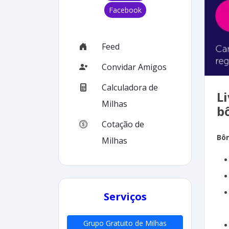
Facebook
Feed
Convidar Amigos
Calculadora de
L
Milhas
b
Cotação de
Bô
Milhas
Serviços
Grupo Gratuito de Milhas