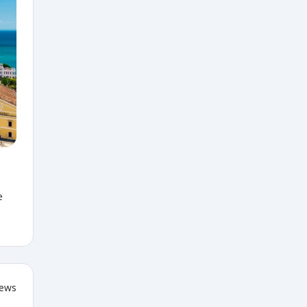
e
iews