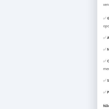
ven
✅
G
opo
✅
A
✅
N
✅
me
✅
S
✅
P
Não