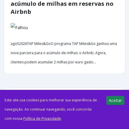
acúmulo de milhas em reservas no
Airbnb
ago52026TAP Miles&GoO programa TAP Miles&Go ganhou uma
nova parceira para o acúmulo de milhas: o Airbnb. Agora,
clientes podem acumular 2 milhas por euro gasto...
45 views
E-Milhas
Este site usa cookies para melhorar sua experiência de
Aceitar
05/08/2026
navegação. Ao continuar navegando, você concorda
17 anos do Azul Fidelidade!
com nossa
Política de Privacidade
.
Aproveite até 17 pontos por real