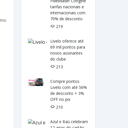
Fidelidade! Congele
tarifas nacionais e
internacionais com
70% de desconto
como
219
Livelo oferece até
69 mil pontos para
novos assinantes
do clube
213
Compre pontos
Livelo com até 56%
de desconto + 3%
OFF no pix
210
Azul e Itaú celebram
12 anos do cartão