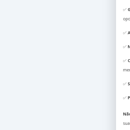
✅
G
opo
✅
A
✅
N
✅
me
✅
S
✅
P
Não
sua