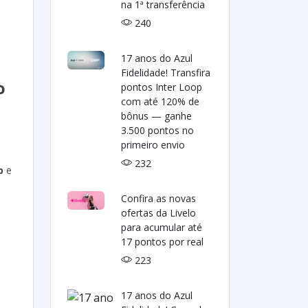
na 1ª transferência
240
17 anos do Azul
Fidelidade! Transfira
o
pontos Inter Loop
com até 120% de
bônus — ganhe
3.500 pontos no
primeiro envio
232
p
e
Confira as novas
ofertas da Livelo
para acumular até
17 pontos por real
223
17 anos do Azul