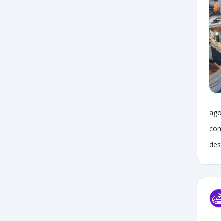
ago
com
des