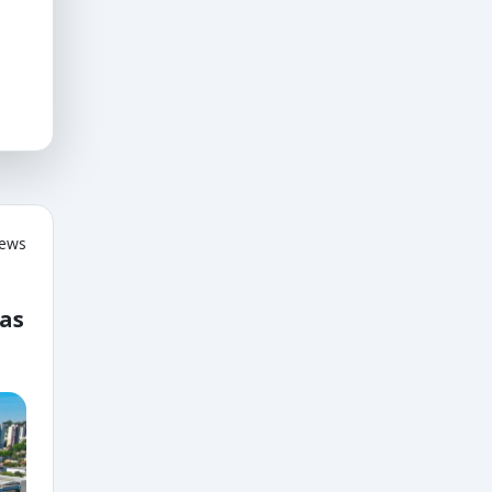
iews
ias