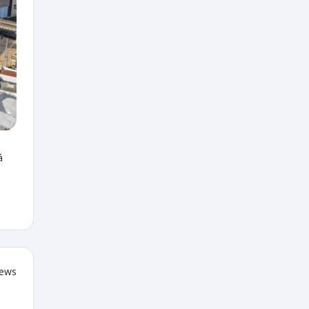
á
iews