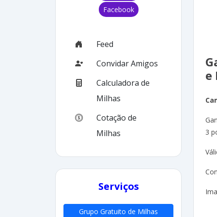
Facebook
Feed
G
Convidar Amigos
e
Calculadora de
Milhas
Ca
Cotação de
Gan
3 p
Milhas
Vál
Con
Serviços
Ima
Grupo Gratuito de Milhas