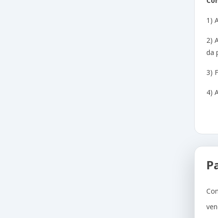
Com
1) 
2) 
da 
3) 
4) 
P
Com
ven