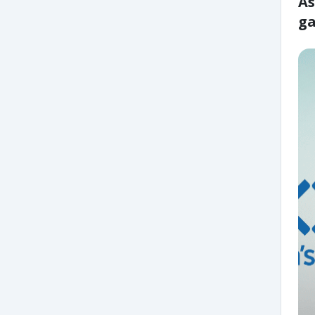
As
ga