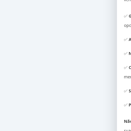
✅
G
opo
✅
A
✅
N
✅
me
✅
S
✅
P
Não
sua