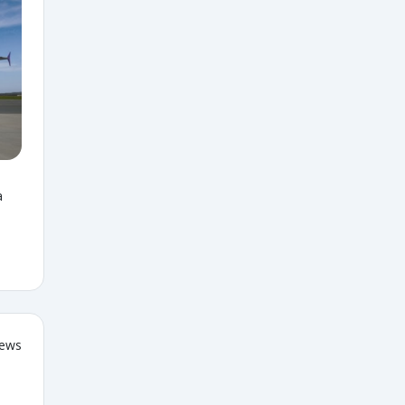
a
iews