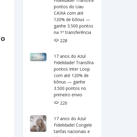
Fidelidade! Transfira
pontos do Uau
CAIXA com até
120% de bônus —
ganhe 3.500 pontos
na 1ª transferência
lo
228
17 anos do Azul
Fidelidade! Transfira
pontos Inter Loop
e
com até 120% de
bônus — ganhe
3.500 pontos no
primeiro envio
220
17 anos do Azul
Fidelidade! Congele
tarifas nacionais e