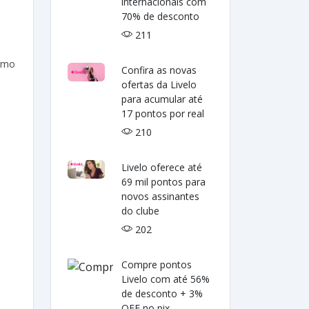
internacionais com
70% de desconto
211
como
Confira as novas
ofertas da Livelo
para acumular até
17 pontos por real
210
Livelo oferece até
69 mil pontos para
novos assinantes
do clube
202
Compre pontos
Livelo com até 56%
de desconto + 3%
OFF no pix