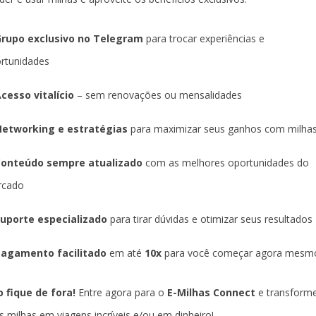
rupo exclusivo no Telegram
para trocar experiências e
rtunidades
cesso vitalício
– sem renovações ou mensalidades
etworking e estratégias
para maximizar seus ganhos com milha
Conteúdo sempre atualizado
com as melhores oportunidades do
rcado
uporte especializado
para tirar dúvidas e otimizar seus resultados
agamento facilitado
em até
10x
para você começar agora mesm
 fique de fora!
Entre agora para o
E-Milhas Connect
e transform
s milhas em viagens incríveis e/ou em dinheiro!