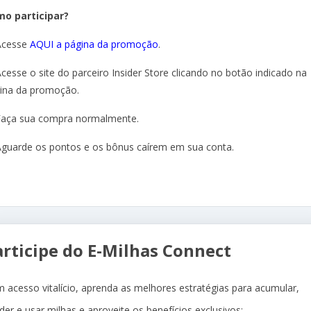
o participar?
Acesse
AQUI a página da promoção
.
Acesse o site do parceiro Insider Store clicando no botão indicado na
ina da promoção.
Faça sua compra normalmente.
Aguarde os pontos e os bônus caírem em sua conta.
articipe do E-Milhas Connect
 acesso vitalício, aprenda as melhores estratégias para acumular,
der e usar milhas e aproveite os benefícios exclusivos: