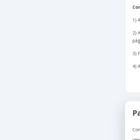
Com
1) 
2) 
pág
3) 
4) 
P
Com
ven