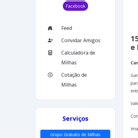
Facebook
Feed
1
Convidar Amigos
e 
Calculadora de
Milhas
Ca
Cotação de
Gan
par
Milhas
ent
Val
Con
Serviços
Ima
Grupo Gratuito de Milhas