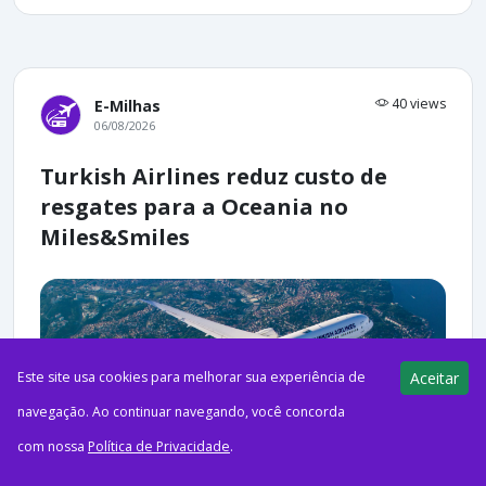
40 views
E-Milhas
06/08/2026
Turkish Airlines reduz custo de
resgates para a Oceania no
Miles&Smiles
Este site usa cookies para melhorar sua experiência de
Aceitar
navegação. Ao continuar navegando, você concorda
com nossa
Política de Privacidade
.