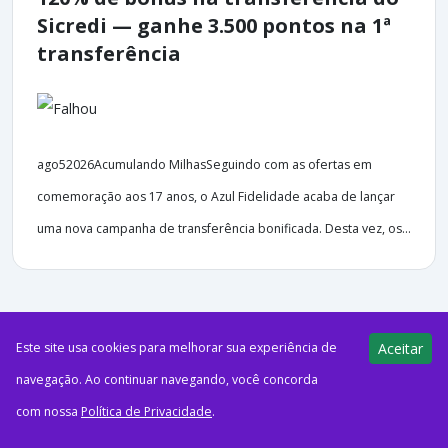
Sicredi — ganhe 3.500 pontos na 1ª
transferência
ago52026Acumulando MilhasSeguindo com as ofertas em
comemoração aos 17 anos, o Azul Fidelidade acaba de lançar
uma nova campanha de transferência bonificada. Desta vez, os...
Este site usa cookies para melhorar sua experiência de
Aceitar
41 views
E-Milhas
05/08/2026
navegação. Ao continuar navegando, você concorda
com nossa
Política de Privacidade
.
Cade aprova compra de parte da
Azul pela American Airlines