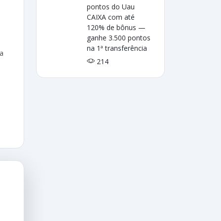
pontos do Uau
CAIXA com até
120% de bônus —
ganhe 3.500 pontos
na 1ª transferência
na
214