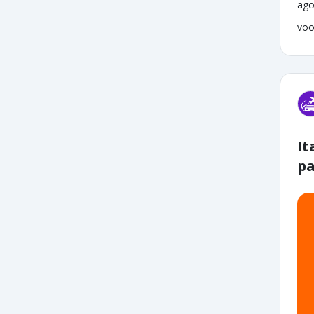
ago
voo
It
pa