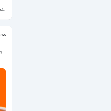
á...
iews
m