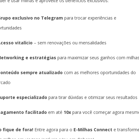
der e usar milhas e aproveite os benefícios exclusivos:
rupo exclusivo no Telegram
para trocar experiências e
rtunidades
cesso vitalício
– sem renovações ou mensalidades
etworking e estratégias
para maximizar seus ganhos com milha
Conteúdo sempre atualizado
com as melhores oportunidades do
rcado
uporte especializado
para tirar dúvidas e otimizar seus resultados
agamento facilitado
em até
10x
para você começar agora mesm
 fique de fora!
Entre agora para o
E-Milhas Connect
e transform