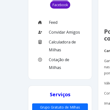
Facebook
Feed
P
Convidar Amigos
c
Calculadora de
Milhas
Ca
Cotação de
Gan
nas
Milhas
pon
Vál
Con
Serviços
Ima
Grupo Gratuito de Milhas