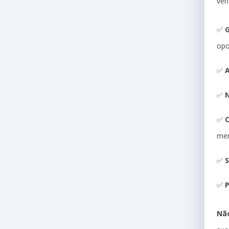
ven
✅
G
opo
✅
A
✅
N
✅
me
✅
S
✅
P
Não