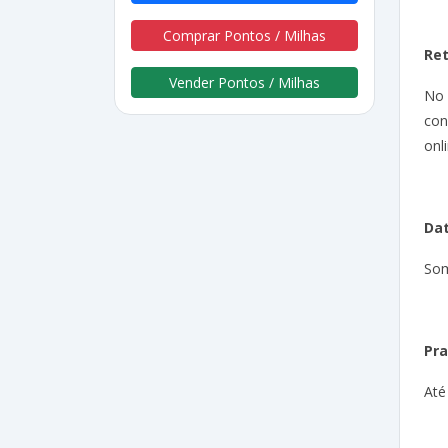
Comprar Pontos / Milhas
Re
Vender Pontos / Milhas
No
con
onli
Dat
Som
Pra
Até