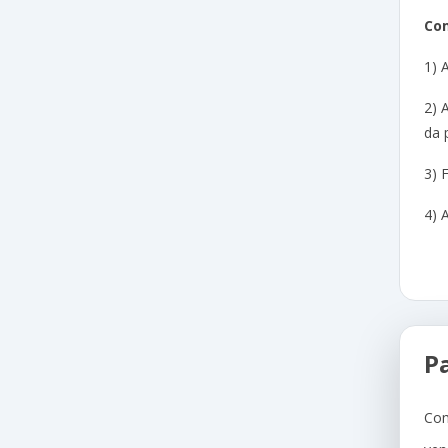
Com
1) 
2) 
da 
3) 
4) 
P
Com