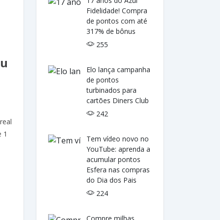
17 anos do Azul
Fidelidade! Compra
de pontos com até
317% de bônus
255
lu
Elo lança campanha
de pontos
turbinados para
cartões Diners Club
242
real
e 1
Tem vídeo novo no
YouTube: aprenda a
acumular pontos
Esfera nas compras
do Dia dos Pais
224
Compre milhas