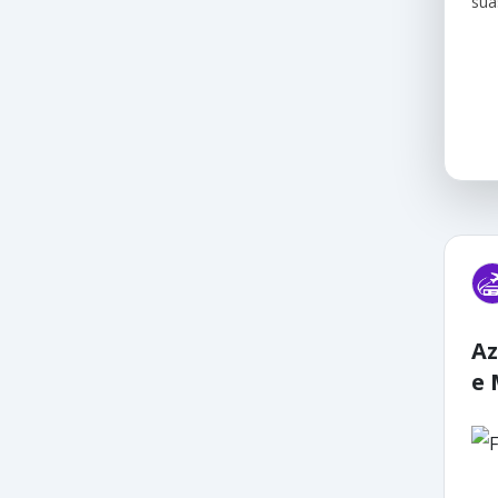
sua
Az
e 