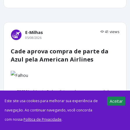
41 views
E-Milhas
05/08/2026
Cade aprova compra de parte da
Azul pela American Airlines
ago52026Azul A aviação brasileira ganhou um novo capítulo: a
Superintendência Geral do Cade (Conselho Administrativo de
Este site usa cookies para melhorar sua experiência de
Aceitar
Defesa Econômica) deu sinal verde à operação que permite...
navegação. Ao continuar navegando, você concorda
com nossa
Política de Privacidade
.