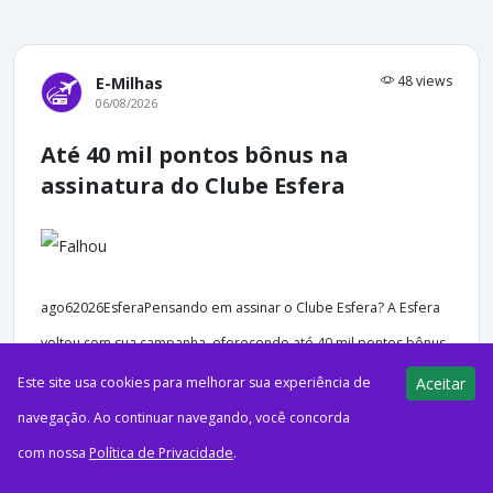
48 views
E-Milhas
06/08/2026
Até 40 mil pontos bônus na
assinatura do Clube Esfera
ago62026EsferaPensando em assinar o Clube Esfera? A Esfera
voltou com sua campanha, oferecendo até 40 mil pontos bônus
para clientes que realizarem adesão. Agora, a...
Este site usa cookies para melhorar sua experiência de
Aceitar
navegação. Ao continuar navegando, você concorda
com nossa
Política de Privacidade
.