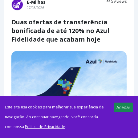
59 views
E-Milhas
07/08/2026
Duas ofertas de transferência
bonificada de até 120% no Azul
Fidelidade que acabam hoje
Este site usa cookies para melhorar sua experiência de
Aceitar
navegação. Ao continuar navegando, você concorda
ago72026Acumulando MilhasDivulgação: Azul FidelidadeHoje,
com nossa
Política de Privacidade
.
dia 7 de agosto, chegam ao fim duas ofertas de transferência