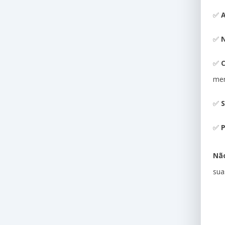
✅
A
✅
N
✅
me
✅
S
✅
P
Não
sua