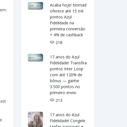
Acaba hoje! Nomad
gem.
oferece até 15 mil
pontos Azul
Fidelidade na
primeira conversão
+ 4% de cashback
218
17 anos do Azul
Fidelidade! Transfira
pontos Inter Loop
com até 120% de
bônus — ganhe
3.500 pontos no
primeiro envio
213
Fast
17 anos do Azul
de
Fidelidade! Congele
tarifas nacionais e