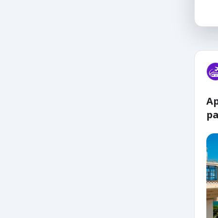
Ap
pa