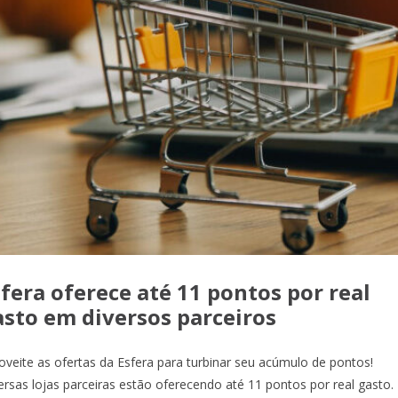
fera oferece até 11 pontos por real
asto em diversos parceiros
oveite as ofertas da Esfera para turbinar seu acúmulo de pontos!
ersas lojas parceiras estão oferecendo até 11 pontos por real gasto.