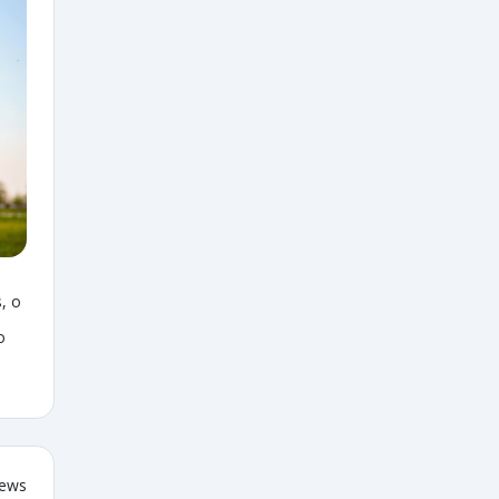
, o
o
iews