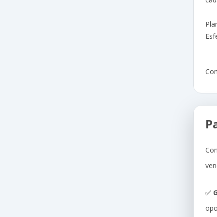
Pla
Esf
Com
P
Com
ven
✅
G
opo