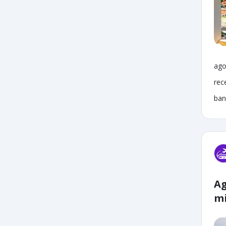
ago
rec
ban
Ag
mi