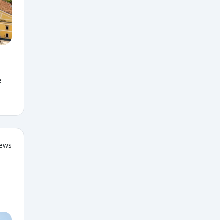
e
iews