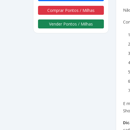
Não
Comprar Pontos / Milhas
Con
Vender Pontos / Milhas
E m
Sho
Dic
cad