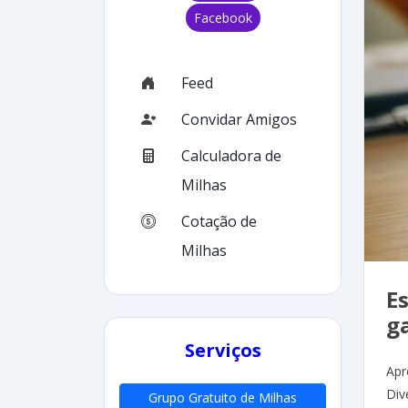
Facebook
Feed
Convidar Amigos
Calculadora de
Milhas
Cotação de
Milhas
Es
g
Serviços
Apr
Div
Grupo Gratuito de Milhas