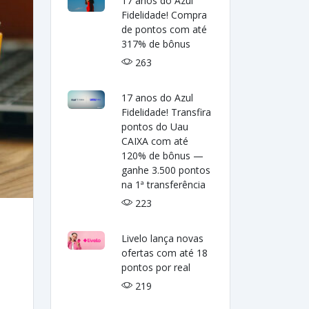
17 anos do Azul
Fidelidade! Compra
de pontos com até
317% de bônus
263
17 anos do Azul
Fidelidade! Transfira
pontos do Uau
CAIXA com até
120% de bônus —
ganhe 3.500 pontos
na 1ª transferência
223
Livelo lança novas
ofertas com até 18
pontos por real
219