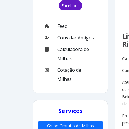
Facebook
Feed
Li
Convidar Amigos
R
Calculadora de
Milhas
Ca
Cotação de
Cam
Milhas
Ate
de 
Bel
Ele
Serviços
Pro
pro
Grupo Gratuito de Milhas