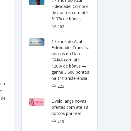
17 anos do Azul
Fidelidade! Compra
de pontos com até
317% de bônus
262
17 anos do Azul
Fidelidade! Transfira
pontos do Uau
CAIXA com até
120% de bônus —
ganhe 3.500 pontos
na 1ª transferência
ria
223
de
 de
Livelo lança novas
ofertas com até 18
pontos por real
219