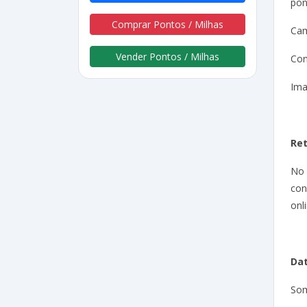
pon
Comprar Pontos / Milhas
Cam
Vender Pontos / Milhas
Con
Ima
Re
No
con
onli
Dat
Som