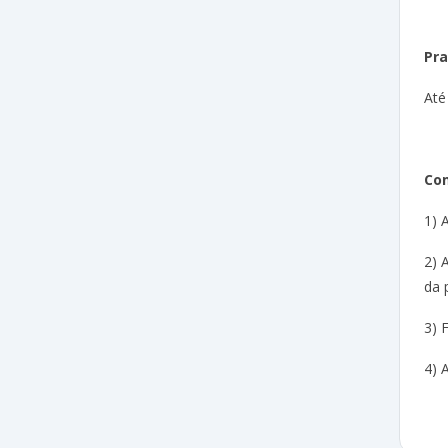
Pra
Até
Com
1) 
2) 
da 
3) 
4) 