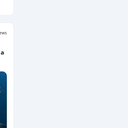
iews
 a