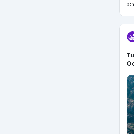
ban
Tu
Oc