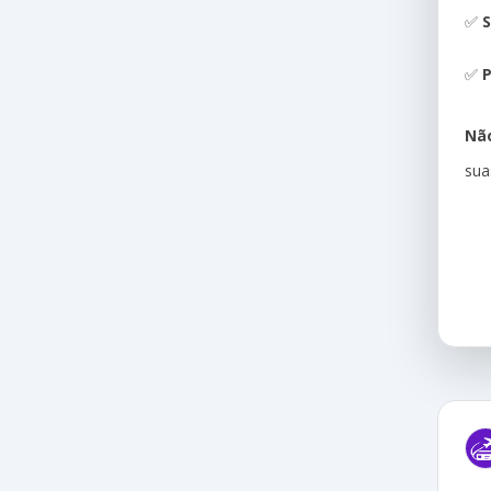
✅
S
✅
P
Não
sua