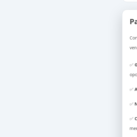
P
Com
ven
✅
G
opo
✅
A
✅
N
✅
me