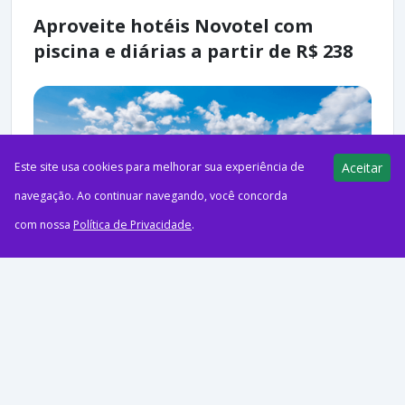
Aproveite hotéis Novotel com
piscina e diárias a partir de R$ 238
Este site usa cookies para melhorar sua experiência de
Aceitar
navegação. Ao continuar navegando, você concorda
com nossa
Política de Privacidade
.
ago52026PublicidadeCréditos: Novotel Salvador Rio Vermelho |
All AccorO Pontos pra Voar receberá comissões em compras
realizadas através de alguns dos links e banners deste artigo,...