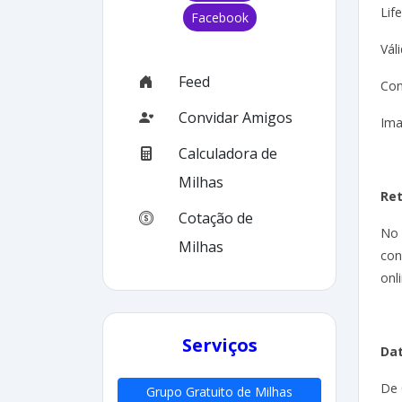
Lif
Facebook
Vál
Feed
Con
Convidar Amigos
Ima
Calculadora de
Milhas
Re
Cotação de
No
Milhas
con
onli
Serviços
Dat
De 
Grupo Gratuito de Milhas