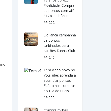
17 anos do Azul
Fidelidade! Compra
de pontos com até
317% de bônus
252
Elo lança campanha
de pontos
turbinados para
cartões Diners Club
240
como
Tem vídeo novo no
YouTube: aprenda a
acumular pontos
Esfera nas compras
do Dia dos Pais
222
Compre milhas