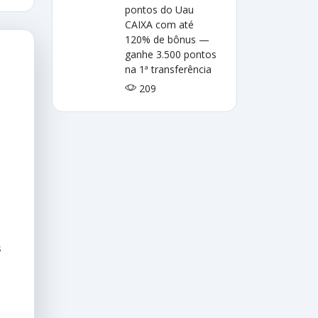
pontos do Uau
CAIXA com até
120% de bônus —
ganhe 3.500 pontos
na 1ª transferência
209
s