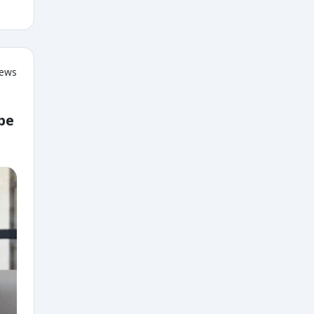
iews
be