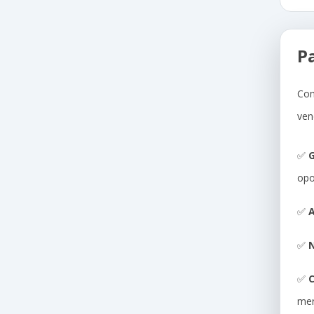
P
Com
ven
✅
G
opo
✅
A
✅
N
✅
me