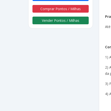
Comprar Pontos / Milhas
Pra
Vender Pontos / Milhas
Até
Com
1) 
2) 
da 
3) 
4) 