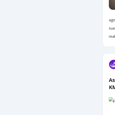
ago
sua
rea
As
K