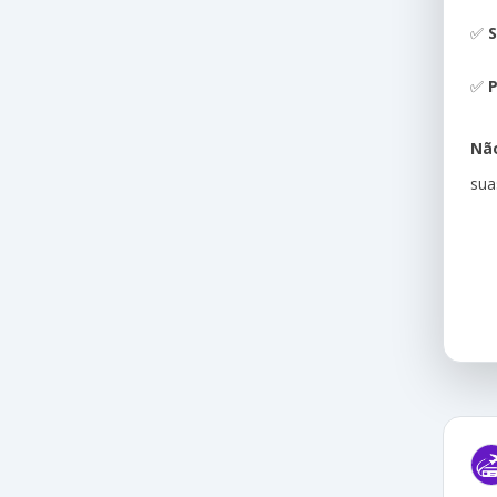
✅
S
✅
P
Não
sua