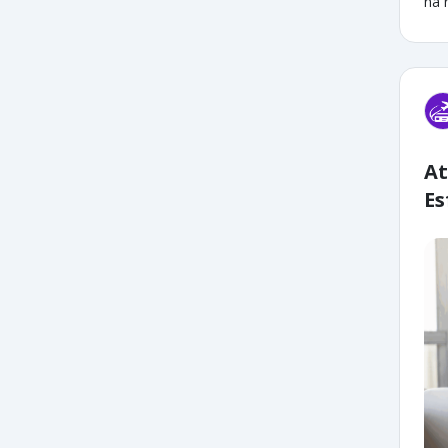
na 
At
Es