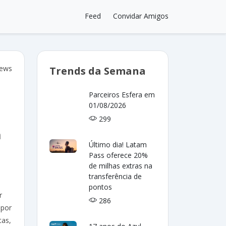
Feed
Convidar Amigos
iews
Trends da Semana
Parceiros Esfera em
01/08/2026
299
m
Último dia! Latam
Pass oferece 20%
de milhas extras na
transferência de
pontos
r
286
 por
tas,