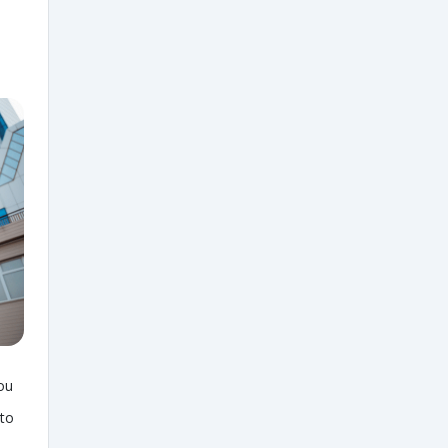
ou
nto