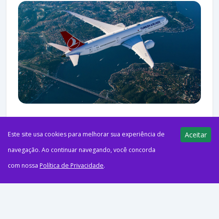
ago62026Programas de FidelidadeFoto: Turkish AirlinesA
Este site usa cookies para melhorar sua experiência de
Aceitar
Turkish Airlines reduziu a quantidade de milhas necessária para
navegação. Ao continuar navegando, você concorda
emitir passagens-prêmio entre a Turquia e a Oceania no
com nossa
Política de Privacidade
.
programa Miles&Smiles....