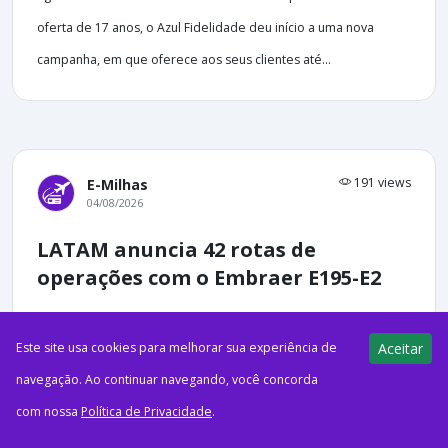
oferta de 17 anos, o Azul Fidelidade deu início a uma nova
campanha, em que oferece aos seus clientes até...
191 views
E-Milhas
04/08/2026
LATAM anuncia 42 rotas de
operações com o Embraer E195-E2
Este site usa cookies para melhorar sua experiência de
Aceitar
navegação. Ao continuar navegando, você concorda
ago42026NotíciasE195-E2 da LATAM Airlines Brasil na fábrica da
com nossa
Política de Privacidade
.
Embraer, em São José dos Campos (SP). (Crédito da imagem: