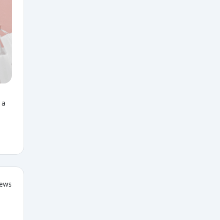
 a
iews