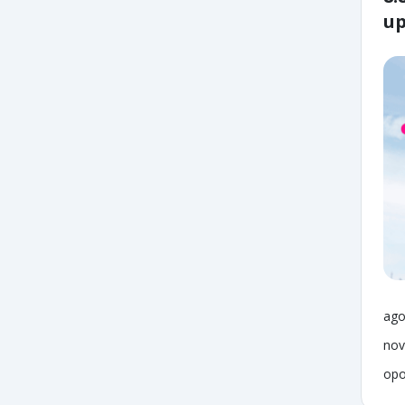
up
ago
nov
opo