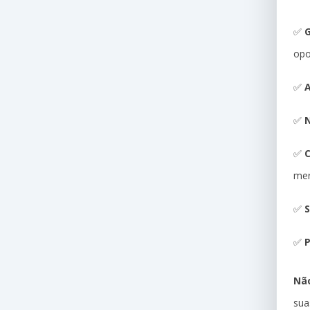
✅
G
opo
✅
A
✅
N
✅
me
✅
S
✅
P
Não
sua