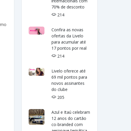
internacionais com
70% de desconto
214
como
Confira as novas
ofertas da Livelo
para acumular até
17 pontos por real
214
Livelo oferece até
69 mil pontos para
novos assinantes
do clube
205
Azul e Itaú celebram
12 anos do cartão
co-branded com
aeronave temática