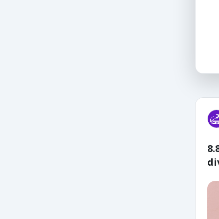
8.
di