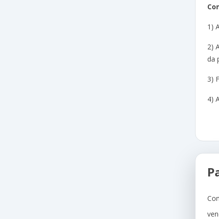
Com
1) 
2) 
da 
3) 
4) 
P
Com
ven