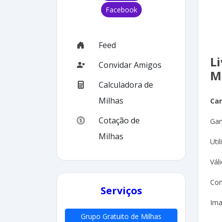
Facebook
Feed
L
Convidar Amigos
M
Calculadora de
Milhas
Ca
Cotação de
Gan
Milhas
Uti
Vál
Con
Serviços
Ima
Grupo Gratuito de Milhas