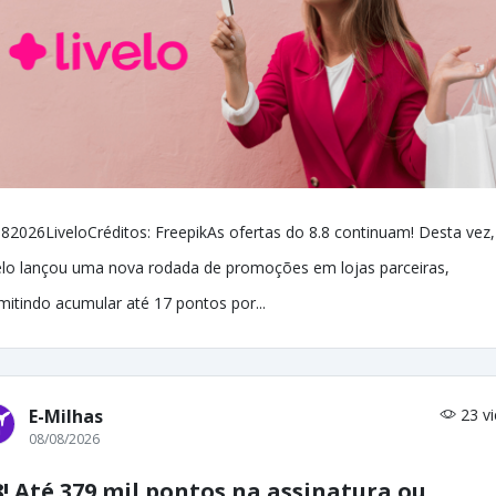
82026LiveloCréditos: FreepikAs ofertas do 8.8 continuam! Desta vez,
elo lançou uma nova rodada de promoções em lojas parceiras,
mitindo acumular até 17 pontos por...
E-Milhas
23 v
08/08/2026
8! Até 379 mil pontos na assinatura ou