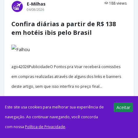
188 views
E-Milhas
04/08/2026
Confira diárias a partir de R$ 138
em hotéis ibis pelo Brasil
ago42026PublicidadeO Pontos pra Voar receberá comissões
em compras realizadas através de alguns dos links e banners
deste artigo, sem que isso interfira no preço final...
Este site usa cookies para melhorar sua experiência de
Aceitar
navegação. Ao continuar navegando, você concorda
198 views
E-Milhas
com nossa
Política de Privacidade
.
04/08/2026