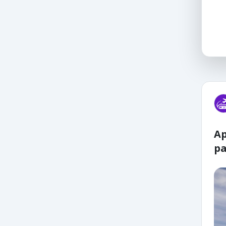
Ap
pa