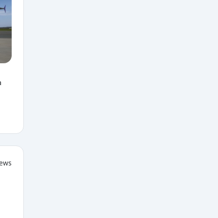
a
iews