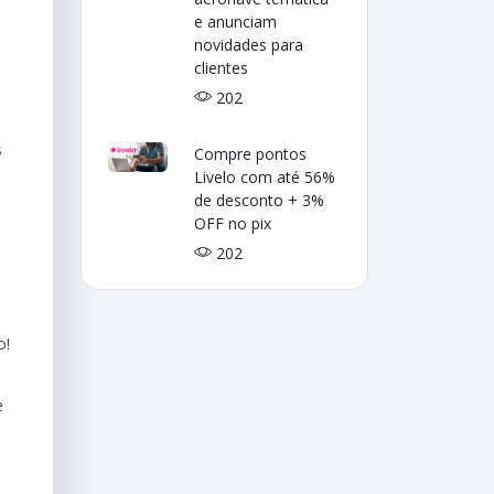
e anunciam
novidades para
clientes
202
s
Compre pontos
Livelo com até 56%
de desconto + 3%
OFF no pix
202
o!
e