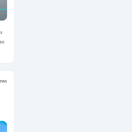
as
sso
iews