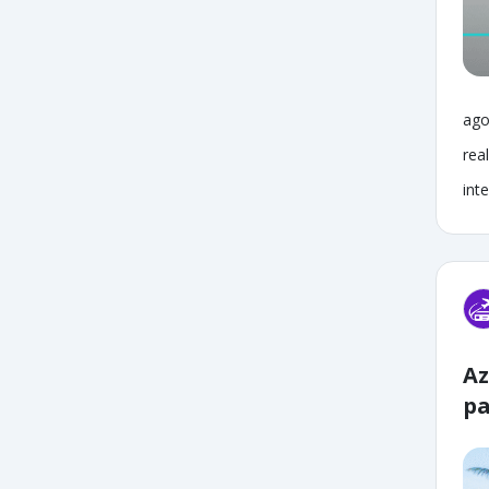
ago
rea
inte
Az
pa