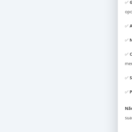
✅
G
opo
✅
A
✅
N
✅
me
✅
S
✅
P
Não
sua