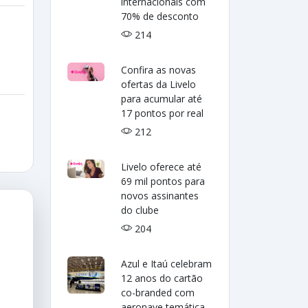
internacionais com
70% de desconto
214
Confira as novas
ofertas da Livelo
para acumular até
17 pontos por real
212
Livelo oferece até
69 mil pontos para
novos assinantes
do clube
204
Azul e Itaú celebram
12 anos do cartão
co-branded com
aeronave temática