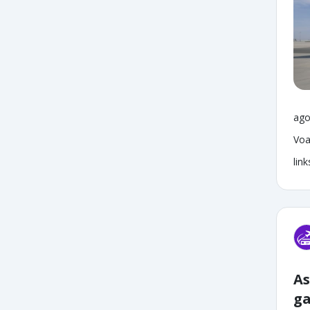
ago
Voa
lin
As
ga