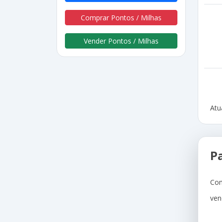
Comprar Pontos / Milhas
Vender Pontos / Milhas
Atu
P
Com
ven