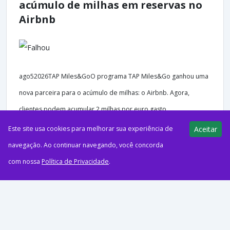
acúmulo de milhas em reservas no
Airbnb
ago52026TAP Miles&GoO programa TAP Miles&Go ganhou uma
nova parceira para o acúmulo de milhas: o Airbnb. Agora,
clientes podem acumular 2 milhas por euro gasto...
Este site usa cookies para melhorar sua experiência de
Aceitar
navegação. Ao continuar navegando, você concorda
com nossa
Política de Privacidade
.
44 views
E-Milhas
05/08/2026
17 anos do Azul Fidelidade!
Aproveite até 17 pontos por real