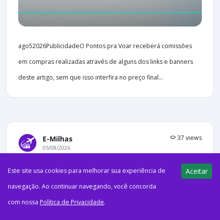
ago52026PublicidadeO Pontos pra Voar receberá comissões
em compras realizadas através de alguns dos links e banners
deste artigo, sem que isso interfira no preço final...
37 views
E-Milhas
05/08/2026
GOL leva show infantil para voo
Este site usa cookies para melhorar sua experiência de
Aceitar
entre Fortaleza e São Paulo
navegação. Ao continuar navegando, você concorda
com nossa
Política de Privacidade
.