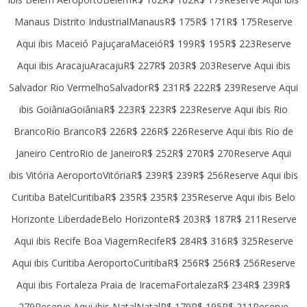
Manaus Distrito IndustrialManausR$ 175R$ 171R$ 175Reserve
Aqui ibis Maceió PajuçaraMaceióR$ 199R$ 195R$ 223Reserve
Aqui ibis AracajuAracajuR$ 227R$ 203R$ 203Reserve Aqui ibis
Salvador Rio VermelhoSalvadorR$ 231R$ 222R$ 239Reserve Aqui
ibis GoiâniaGoiâniaR$ 223R$ 223R$ 223Reserve Aqui ibis Rio
BrancoRio BrancoR$ 226R$ 226R$ 226Reserve Aqui ibis Rio de
Janeiro CentroRio de JaneiroR$ 252R$ 270R$ 270Reserve Aqui
ibis Vitória AeroportoVitóriaR$ 239R$ 239R$ 256Reserve Aqui ibis
Curitiba BatelCuritibaR$ 235R$ 235R$ 235Reserve Aqui ibis Belo
Horizonte LiberdadeBelo HorizonteR$ 203R$ 187R$ 211Reserve
Aqui ibis Recife Boa ViagemRecifeR$ 284R$ 316R$ 325Reserve
Aqui ibis Curitiba AeroportoCuritibaR$ 256R$ 256R$ 256Reserve
Aqui ibis Fortaleza Praia de IracemaFortalezaR$ 234R$ 239R$
279Reserve Aqui ibis NatalNatalR$ 179R$ 195R$ 211Reserve