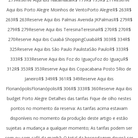
Aqui ibis Porto Alegre Moinhos de VentoPorto AlegreR$ 263R$
263R$ 263Reserve Aqui ibis Palmas Avenida JKPalmasR$ 279R$
279R$ 279Reserve Aqui ibis TeresinaTeresinaR$ 270R$ 270R$
270Reserve Aqui ibis Cuiabá ShoppingCuiabáR$ 303R$ 334R$
325Reserve Aqui ibis São Paulo PaulistaSão PauloR$ 333R$
333R$ 333Reserve Aqui ibis Foz do IguaçuFoz do IguaçuR$
312R$ 353R$ 353Reserve Aqui ibis Copacabana Posto 5Rio de
JaneiroR$ 349R$ 361R$ 349Reserve Aqui ibis
FlorianópolisFlorianópolisR$ 306R$ 333R$ 360Reserve Aqui ibis
budget Porto Alegre Detalhes das tarifas Fique de olho nestes
pontos no momento da reserva: As tarifas acima estavam
disponíveis no momento da produção deste artigo e estão
sujeitas a mudança a qualquer momento; As tarifas podem ser
com ou sem café da manhã; O total da hospedagem deverá ser