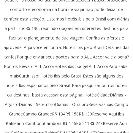
conforto e economia na hora de viajar não pode deixar de
conferir esta seleção. Listamos hotéis ibis pelo Brasil com diárias
a partir de R$ 130, reunindo opções em diferentes destinos para
facilitar o planejamento da sua viagem. Confira as ofertas e
aproveite. Aqui você encontra: Hotéis ibis pelo BrasilDetalhes das
tarifasPor que enviar seus pontos para o ALL Accor vale a pena?
Pontos Reward ALL AccorHotéis ibis budgetALL AccorPara saber
maisCurtir isso: Hotéis ibis pelo Brasil Estes são alguns dos
hotéis Ibis espalhados pelo Brasil. Para pesquisar outros hotéis
ou destinos, basta acessar esta página. HotéisCidadeDiárias -
AgostoDiárias - SetembroDiárias - OutubroReservas ibis Campo
GrandeCampo GrandeR$ 134R$ 150R$ 130Reserve Aqui ibis
Balneário CamboriúCamboriúR$ 146R$ 211R$ 248Reserve Aqui
ibis Belém AeroportoBelémR$ 162R$ 162R$ 179Reserve Aqui ibis