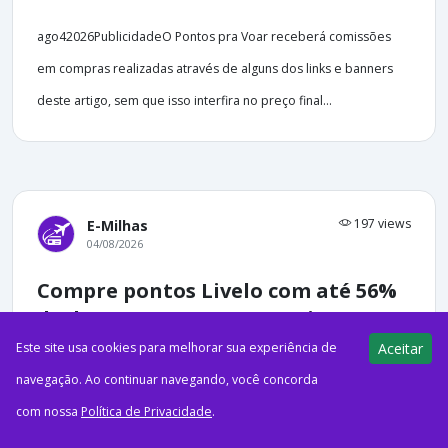
ago42026PublicidadeO Pontos pra Voar receberá comissões
em compras realizadas através de alguns dos links e banners
deste artigo, sem que isso interfira no preço final...
197 views
E-Milhas
04/08/2026
Compre pontos Livelo com até 56%
de desconto + 3% OFF no pix
Este site usa cookies para melhorar sua experiência de
Aceitar
navegação. Ao continuar navegando, você concorda
com nossa
Política de Privacidade
.
ago42026LiveloPrecisando reforçar o saldo de pontos? A Livelo