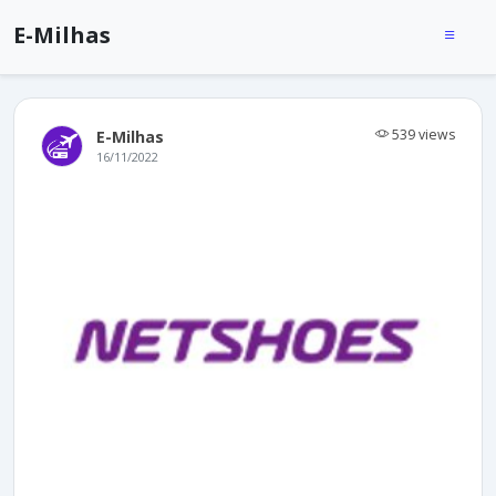
E-Milhas
539 views
E-Milhas
16/11/2022