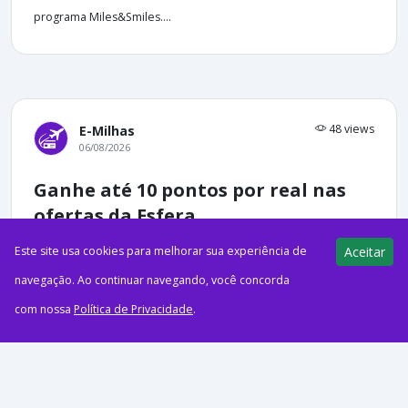
programa Miles&Smiles....
48 views
E-Milhas
06/08/2026
Ganhe até 10 pontos por real nas
ofertas da Esfera
Este site usa cookies para melhorar sua experiência de
Aceitar
navegação. Ao continuar navegando, você concorda
com nossa
Política de Privacidade
.
ago62026EsferaCréditos: FreepikVai fazer compras online?
Então vale a pena conferir a nova rodada de ofertas da Esfera.
Nesta quinta-feira, é possível acumular até 10 pontos...