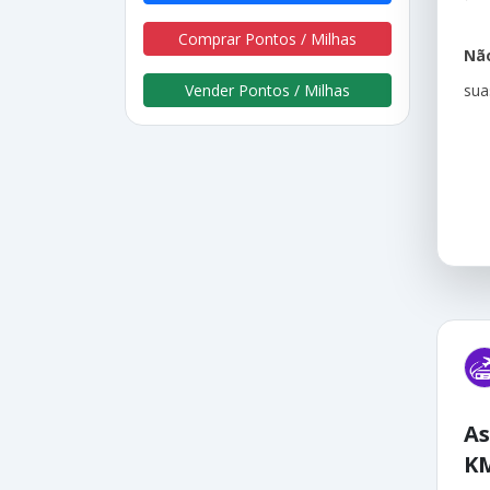
Comprar Pontos / Milhas
Não
sua
Vender Pontos / Milhas
As
K