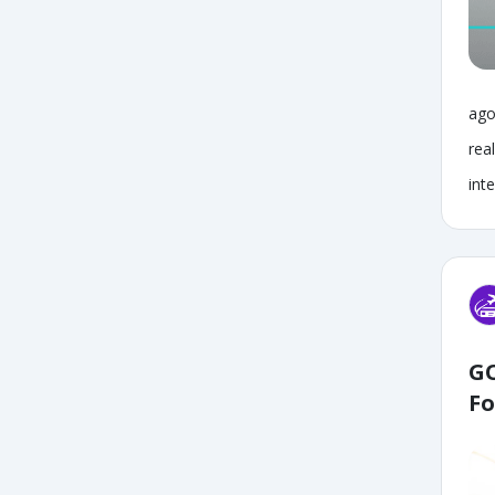
ago
rea
inte
GO
Fo