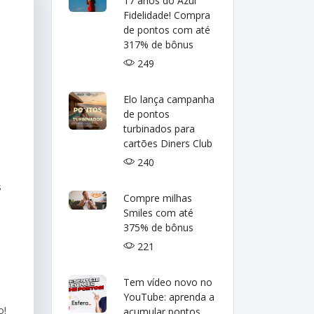
17 anos do Azul
Fidelidade! Compra
de pontos com até
317% de bônus
249
Elo lança campanha
de pontos
turbinados para
cartões Diners Club
240
s
Compre milhas
Smiles com até
375% de bônus
221
Tem vídeo novo no
YouTube: aprenda a
o!
acumular pontos