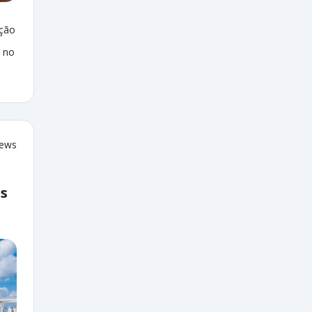
ação
 no
iews
as