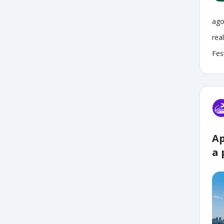
ago
rea
Fes
Ap
a 