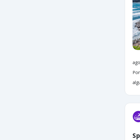
ago
Pon
alg
Sp