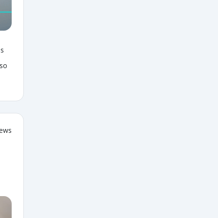
as
sso
iews