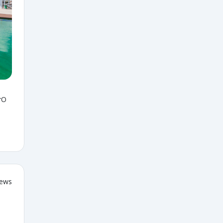
rO
iews