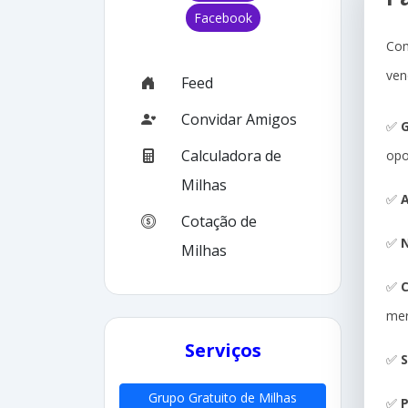
Facebook
Com
ven
Feed
Convidar Amigos
✅
G
Calculadora de
opo
Milhas
✅
A
Cotação de
✅
N
Milhas
✅
me
Serviços
✅
S
Grupo Gratuito de Milhas
✅
P