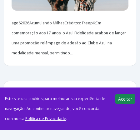
ago62026Acumulando MilhasCréditos: FreepikEm
comemoração aos 17 anos, o Azul Fidelidade acabou de lançar
uma promoção relâmpago de adesão ao Clube Azul na
modalidade mensal, permitindo...
35 views
E-Milhas
06/08/2026
Este site usa cookies para melhorar sua experiência de
Aceitar
navegação. Ao continuar navegando, você concorda
Azul inicia voos entre Confins,
com nossa
Política de Privacidade
.
Diamantina e São João del-Rei