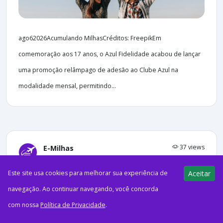
ago62026Acumulando MilhasCréditos: FreepikEm
comemoração aos 17 anos, o Azul Fidelidade acabou de lançar
uma promoção relâmpago de adesão ao Clube Azul na
modalidade mensal, permitindo...
37 views
E-Milhas
06/08/2026
Este site usa cookies para melhorar sua experiência de
Aceitar
Azul inicia voos entre Confins,
navegação. Ao continuar navegando, você concorda
Diamantina e São João del-Rei
com nossa
Política de Privacidade
.