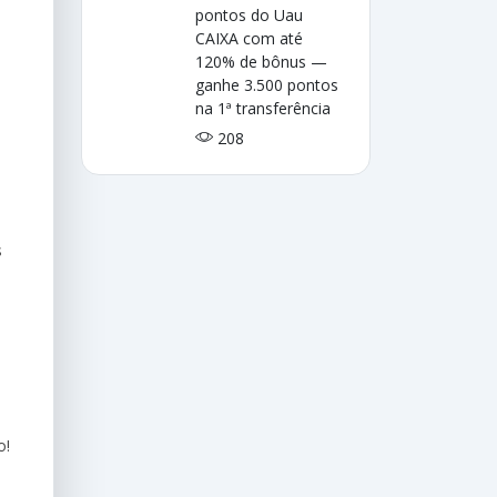
pontos do Uau
CAIXA com até
120% de bônus —
ganhe 3.500 pontos
na 1ª transferência
208
s
o!