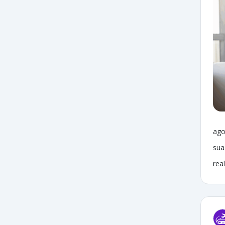
ago
sua
rea