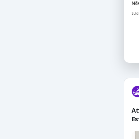
Não
sua
At
Es