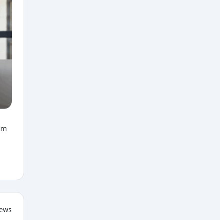
om
iews