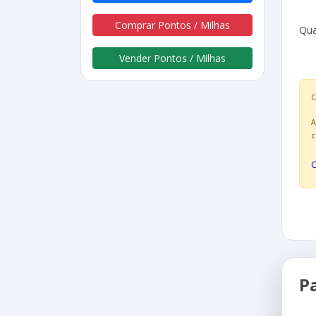
Comprar Pontos / Milhas
Qua
Vender Pontos / Milhas
C
A
c
P