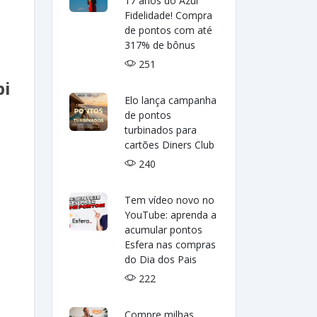
17 anos do Azul
Fidelidade! Compra
de pontos com até
317% de bônus
251
pi
Elo lança campanha
de pontos
turbinados para
cartões Diners Club
240
Tem vídeo novo no
YouTube: aprenda a
acumular pontos
Esfera nas compras
do Dia dos Pais
222
Compre milhas