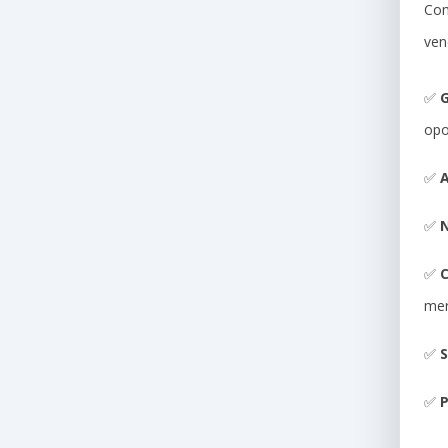
Com
ven
✅
G
opo
✅
A
✅
N
✅
me
✅
S
✅
P