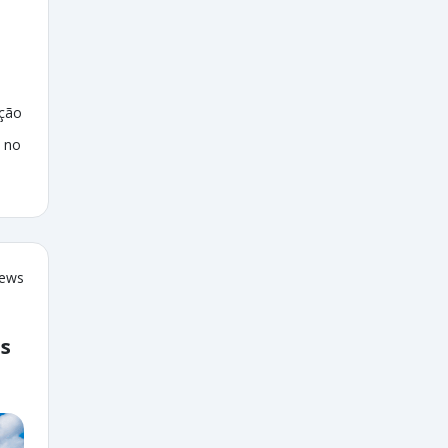
ação
 no
iews
as