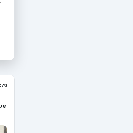
e
iews
be