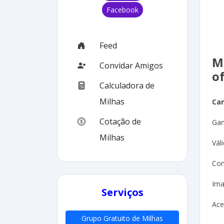
Facebook
Feed
M
Convidar Amigos
o
Calculadora de
Milhas
Ca
Cotação de
Gan
Milhas
Vál
Con
Ima
Serviços
Ac
Grupo Gratuito de Milhas