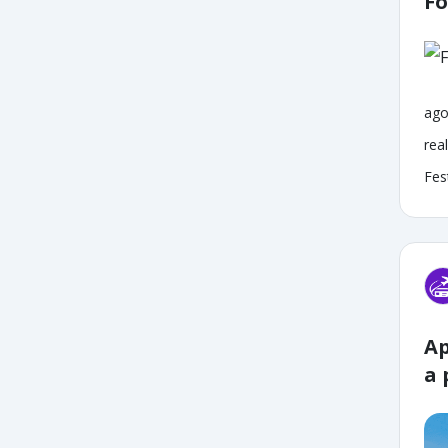
Fo
ago
rea
Fes
Ap
a 