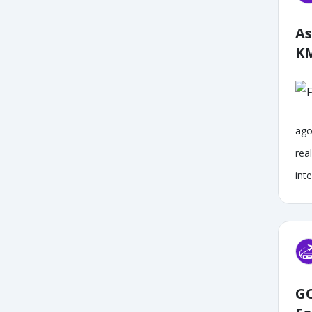
As
K
ago
rea
inte
GO