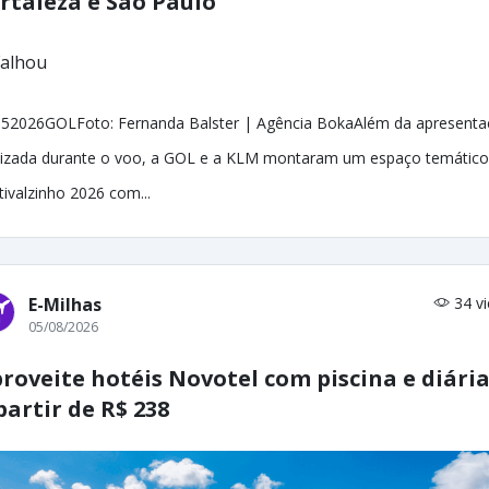
rtaleza e São Paulo
52026GOLFoto: Fernanda Balster | Agência BokaAlém da apresent
lizada durante o voo, a GOL e a KLM montaram um espaço temático
tivalzinho 2026 com...
E-Milhas
34 v
05/08/2026
roveite hotéis Novotel com piscina e diári
partir de R$ 238