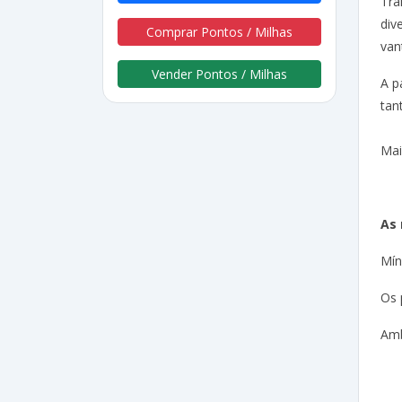
Tra
div
Comprar Pontos / Milhas
van
Vender Pontos / Milhas
A p
tan
Mai
As 
Mín
Os 
Amb