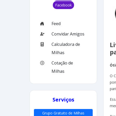
Facebook
Feed
Convidar Amigos
L
Calculadora de
p
Milhas
Cotação de
Óti
Milhas
O C
pon
par
Serviços
Ess
men
Grupo Gratuito de Milhas