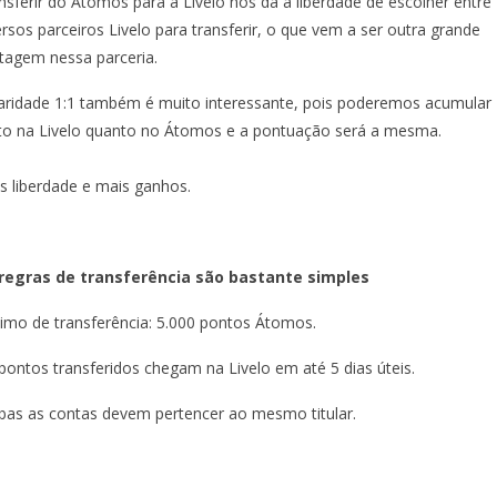
nsferir do Átomos para a Livelo nos dá a liberdade de escolher entre
ersos parceiros Livelo para transferir, o que vem a ser outra grande
tagem nessa parceria.
aridade 1:1 também é muito interessante, pois poderemos acumular
to na Livelo quanto no Átomos e a pontuação será a mesma.
s liberdade e mais ganhos.
regras de transferência são bastante simples
imo de transferência: 5.000 pontos Átomos.
pontos transferidos chegam na Livelo em até 5 dias úteis.
as as contas devem pertencer ao mesmo titular.