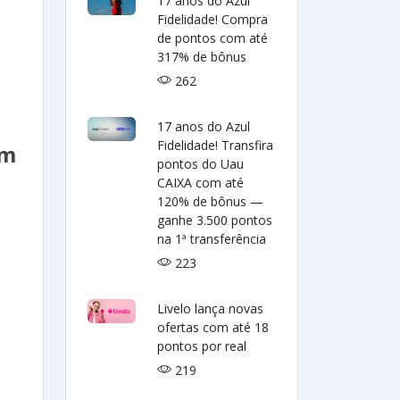
17 anos do Azul
Fidelidade! Compra
de pontos com até
317% de bônus
262
17 anos do Azul
Fidelidade! Transfira
om
pontos do Uau
CAIXA com até
120% de bônus —
ganhe 3.500 pontos
na 1ª transferência
223
Livelo lança novas
ofertas com até 18
e
pontos por real
219