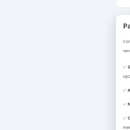
P
Com
ven
✅
G
opo
✅
A
✅
N
✅
me