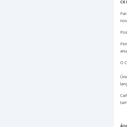
C6
Par
nov
Pos
Per
anu
O C
Úni
lan
Car
tam
Át