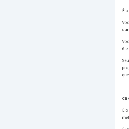
É o
Voc
car
Voc
6 e
Seu
pro
que
C6 
É o
mel