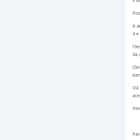
É u
Pos
A a
4 e
Cli
da 
Cli
ise
Dá 
ace
Per
Par