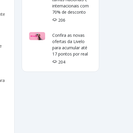
internacionais com
70% de desconto
nte
206
Confira as novas
ofertas da Livelo
e
para acumular até
17 pontos por real
204
ara