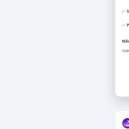
✅
S
✅
P
Não
sua