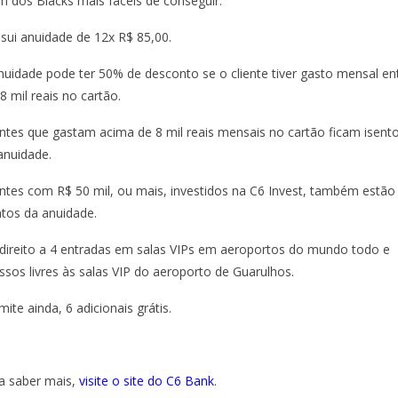
m dos Blacks mais fáceis de conseguir.
sui anuidade de 12x R$ 85,00.
nuidade pode ter 50% de desconto se o cliente tiver gasto mensal en
 8 mil reais no cartão.
entes que gastam acima de 8 mil reais mensais no cartão ficam isent
anuidade.
entes com R$ 50 mil, ou mais, investidos na C6 Invest, também estão
ntos da anuidade.
direito a 4 entradas em salas VIPs em aeroportos do mundo todo e
ssos livres às salas VIP do aeroporto de Guarulhos.
mite ainda, 6 adicionais grátis.
a saber mais,
visite o site do C6 Bank
.