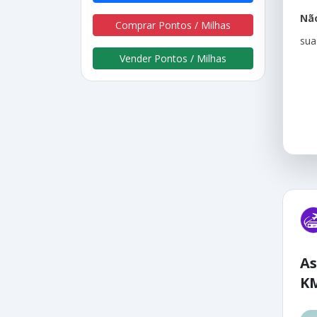
Não
Comprar Pontos / Milhas
sua
Vender Pontos / Milhas
As
K