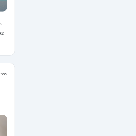
as
sso
iews