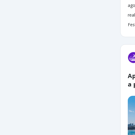
ago
rea
Fes
Ap
a 