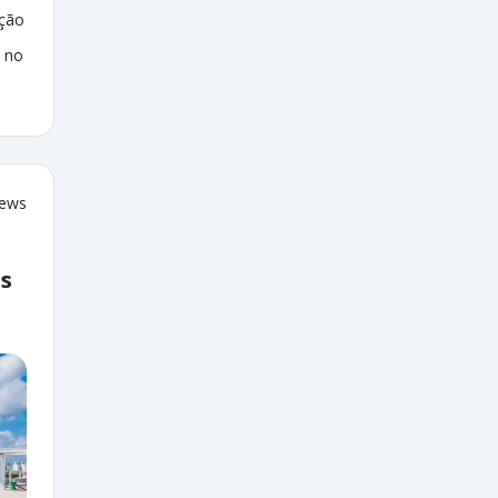
ação
 no
iews
as