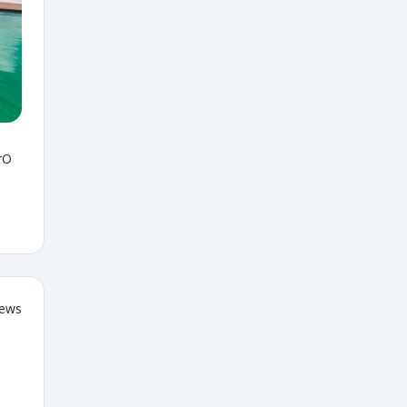
rO
iews