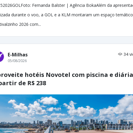
52026GOLFoto: Fernanda Balster | Agência BokaAlém da apresent
lizada durante o voo, a GOL e a KLM montaram um espaço temático
tivalzinho 2026 com...
E-Milhas
34 v
05/08/2026
roveite hotéis Novotel com piscina e diári
partir de R$ 238