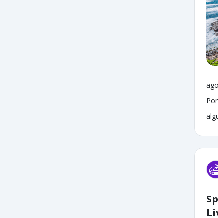
ago
Pon
alg
Sp
Li