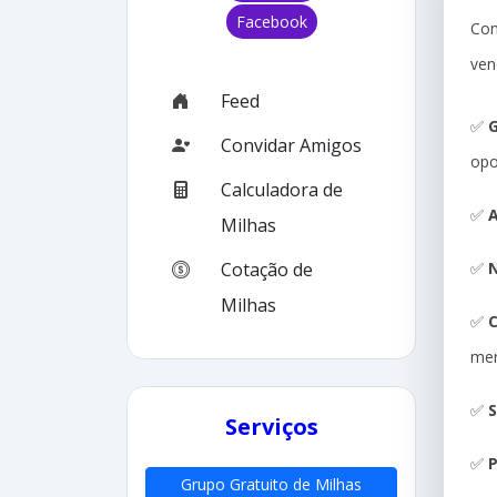
Facebook
Com
ven
Feed
✅
G
Convidar Amigos
opo
Calculadora de
✅
A
Milhas
✅
N
Cotação de
Milhas
✅
me
✅
S
Serviços
✅
P
Grupo Gratuito de Milhas