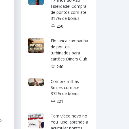
17 anos do Azul
Fidelidade! Compra
de pontos com até
317% de bônus
250
Elo lança campanha
de pontos
turbinados para
cartões Diners Club
240
s
Compre milhas
Smiles com até
375% de bônus
221
Tem vídeo novo no
o!
YouTube: aprenda a
acumular pontos