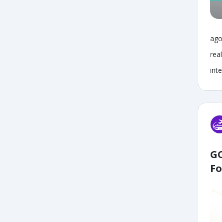
ago
rea
inte
GO
Fo