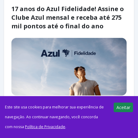
17 anos do Azul Fidelidade! Assine o
Clube Azul mensal e receba até 275
mil pontos até o final do ano
Este site usa cookies para melhorar sua experiência de
Aceitar
ago52026Azul FidelidadeCréditos: FreepikQuer acelerar o
navegação. Ao continuar navegando, você concorda
acúmulo de pontos nos próximos meses? Em comemoração
com nossa
Política de Privacidade
.
aos 17 anos, o Azul Fidelidade lançou uma nova campanha de
adesão...