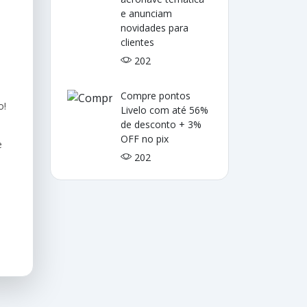
e anunciam
novidades para
clientes
202
Compre pontos
o!
Livelo com até 56%
de desconto + 3%
OFF no pix
e
202