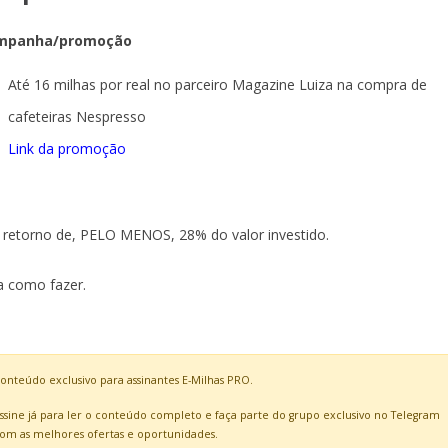
mpanha/promoção
Até 16 milhas por real no parceiro Magazine Luiza na compra de
cafeteiras Nespresso
Link da promoção
retorno de, PELO MENOS, 28% do valor investido.
a como fazer.
onteúdo exclusivo para assinantes E-Milhas PRO.
ssine já para ler o conteúdo completo e faça parte do grupo exclusivo no Telegram
om as melhores ofertas e oportunidades.