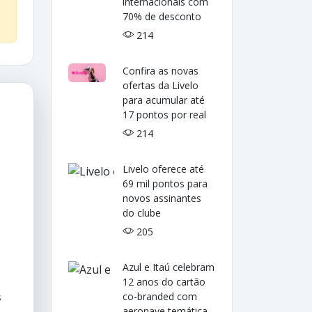
internacionais com
70% de desconto
214
Confira as novas
ofertas da Livelo
para acumular até
17 pontos por real
214
Livelo oferece até
69 mil pontos para
novos assinantes
do clube
205
Azul e Itaú celebram
12 anos do cartão
co-branded com
s
aeronave temática