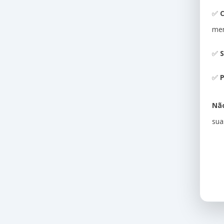
✅
me
✅
S
✅
P
Não
sua