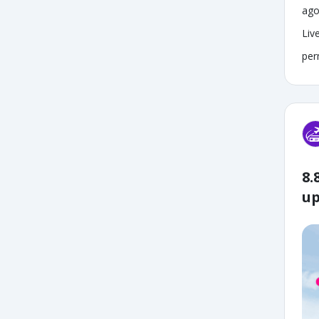
ago
Liv
per
8.
up