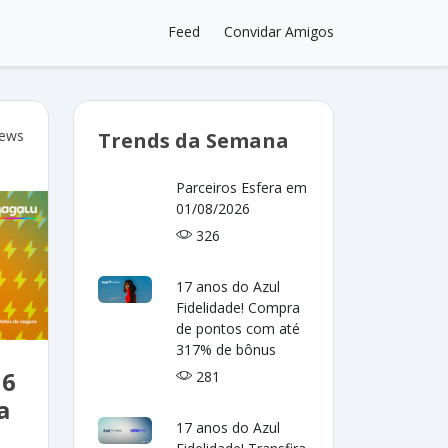
Feed
Convidar Amigos
iews
Trends da Semana
Parceiros Esfera em
01/08/2026
326
17 anos do Azul
Fidelidade! Compra
de pontos com até
317% de bônus
16
281
a
17 anos do Azul