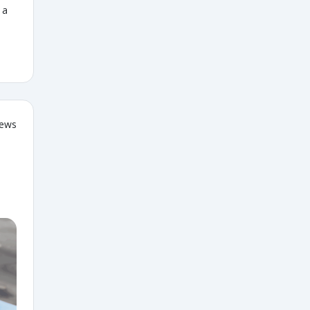
 a
iews