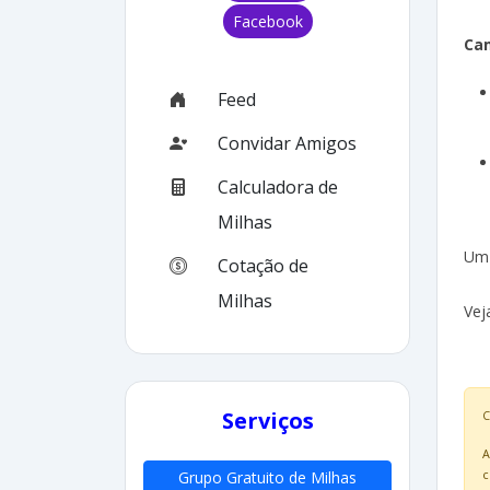
Facebook
Ca
Feed
Convidar Amigos
Calculadora de
Milhas
Um 
Cotação de
Milhas
Vej
Serviços
C
A
c
Grupo Gratuito de Milhas