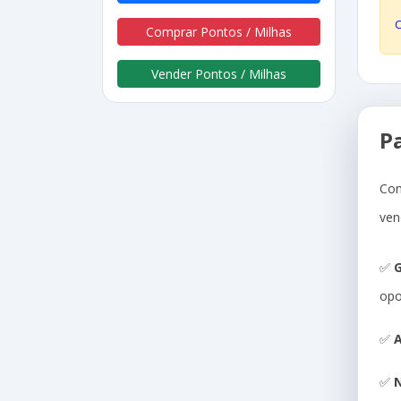
Comprar Pontos / Milhas
Vender Pontos / Milhas
P
Com
ven
✅
G
opo
✅
A
✅
N