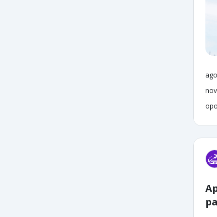
ago
nov
opo
Ap
pa