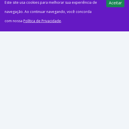
Superintendência Geral do Cade (Conselho Administrativo de
Este site usa cookies para melhorar sua experiência de
Aceitar
Defesa Econômica) deu sinal verde à operação que permite...
navegação. Ao continuar navegando, você concorda
com nossa
Política de Privacidade
.
39 views
E-Milhas
05/08/2026
17 anos do Azul Fidelidade! Ganhe
até 20 pontos por real gasto na
Natura