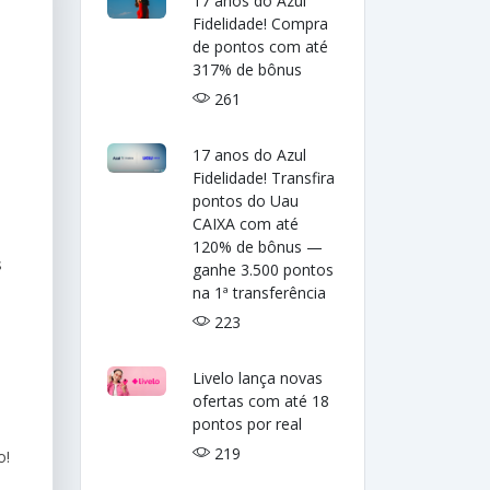
17 anos do Azul
Fidelidade! Compra
de pontos com até
317% de bônus
261
17 anos do Azul
Fidelidade! Transfira
pontos do Uau
CAIXA com até
120% de bônus —
s
ganhe 3.500 pontos
na 1ª transferência
223
Livelo lança novas
ofertas com até 18
pontos por real
219
o!