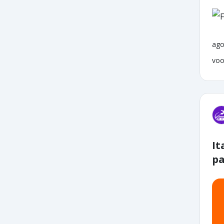
ago
voo
It
pa