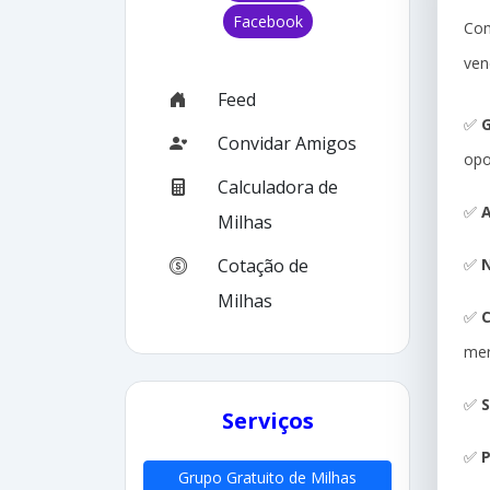
Facebook
Com
ven
Feed
✅
G
Convidar Amigos
opo
Calculadora de
✅
A
Milhas
✅
N
Cotação de
Milhas
✅
me
✅
S
Serviços
✅
P
Grupo Gratuito de Milhas