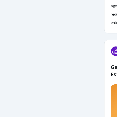
ago
red
ent
Ga
Es