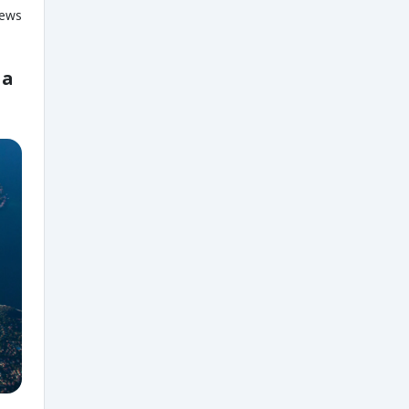
iews
 a