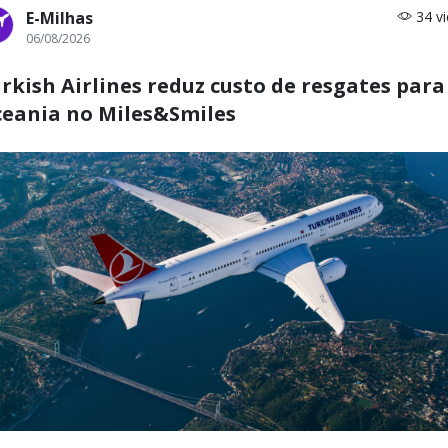
E-Milhas
34 v
06/08/2026
rkish Airlines reduz custo de resgates para
eania no Miles&Smiles