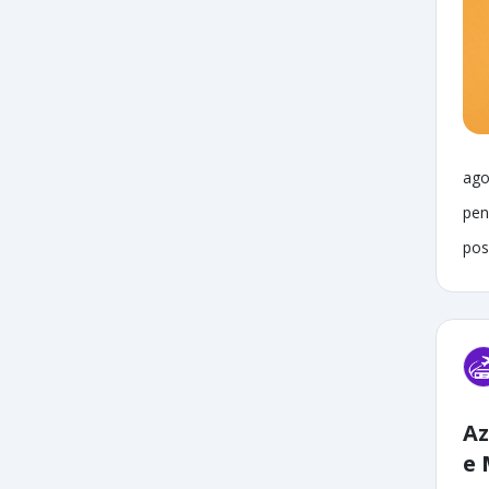
ago
pen
pos
Az
e 