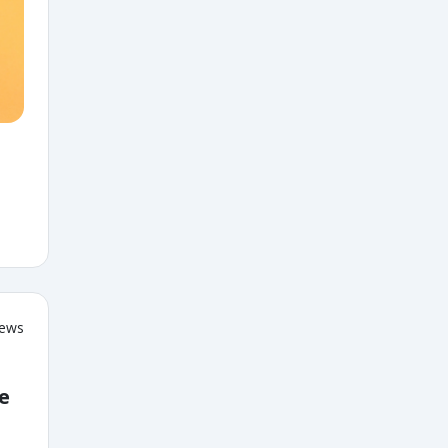
iews
e