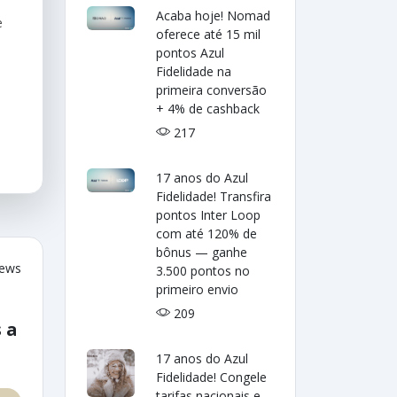
Acaba hoje! Nomad
e
oferece até 15 mil
pontos Azul
Fidelidade na
primeira conversão
+ 4% de cashback
217
17 anos do Azul
Fidelidade! Transfira
pontos Inter Loop
com até 120% de
bônus — ganhe
iews
3.500 pontos no
primeiro envio
209
 a
17 anos do Azul
Fidelidade! Congele
tarifas nacionais e