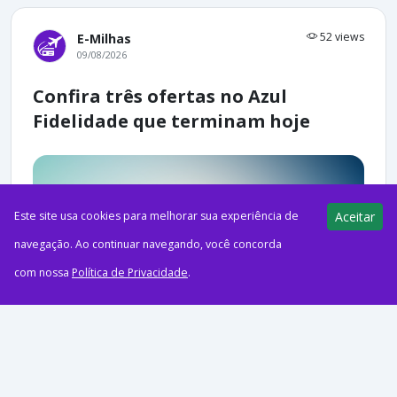
52 views
E-Milhas
09/08/2026
Confira três ofertas no Azul
Fidelidade que terminam hoje
Este site usa cookies para melhorar sua experiência de
Aceitar
navegação. Ao continuar navegando, você concorda
com nossa
Política de Privacidade
.
ago92026Acumulando MilhasVai aproveitar para turbinar o
saldo de pontos neste domingo? Neste artigo, trouxemos três