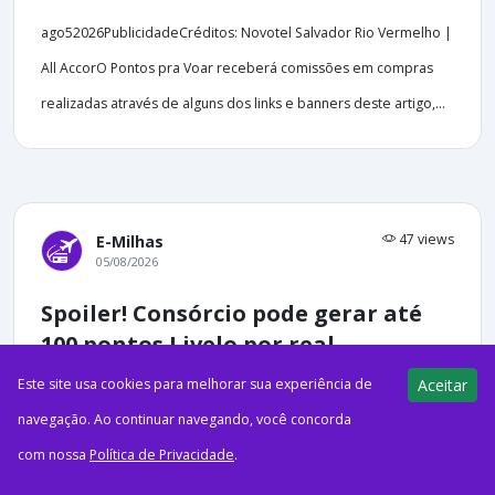
ago52026PublicidadeCréditos: Novotel Salvador Rio Vermelho |
All AccorO Pontos pra Voar receberá comissões em compras
realizadas através de alguns dos links e banners deste artigo,...
47 views
E-Milhas
05/08/2026
Spoiler! Consórcio pode gerar até
100 pontos Livelo por real
Este site usa cookies para melhorar sua experiência de
Aceitar
navegação. Ao continuar navegando, você concorda
com nossa
Política de Privacidade
.
ago52026PublicidadeImagem gerada por IAEsse é um artigo