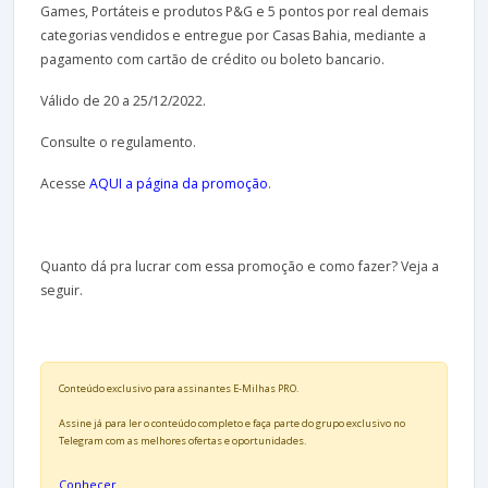
Games, Portáteis e produtos P&G e 5 pontos por real demais
categorias vendidos e entregue por Casas Bahia, mediante a
pagamento com cartão de crédito ou boleto bancario.
Válido de 20 a 25/12/2022.
Consulte o regulamento.
Acesse
AQUI a página da promoção
.
Quanto dá pra lucrar com essa promoção e como fazer? Veja a
seguir.
Conteúdo exclusivo para assinantes E-Milhas PRO.
Assine já para ler o conteúdo completo e faça parte do grupo exclusivo no
Telegram com as melhores ofertas e oportunidades.
Conhecer