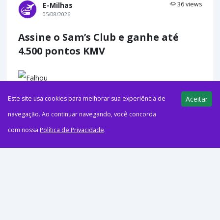
36 views
E-Milhas
05/08/2026
Assine o Sam’s Club e ganhe até
4.500 pontos KMV
Este site usa cookies para melhorar sua experiência de
Aceitar
ago52026PublicidadeO Pontos pra Voar receberá comissões
navegação. Ao continuar navegando, você concorda
em compras realizadas através de alguns dos links e banners
com nossa
Política de Privacidade
.
deste artigo, sem que isso interfira no preço final...
35 views
E-Milhas
05/08/2026