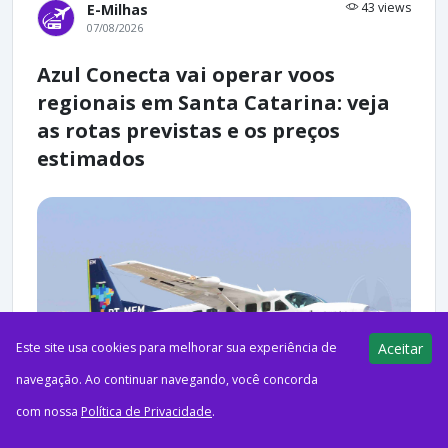
43 views
E-Milhas
07/08/2026
Azul Conecta vai operar voos
regionais em Santa Catarina: veja
as rotas previstas e os preços
estimados
Este site usa cookies para melhorar sua experiência de
Aceitar
navegação. Ao continuar navegando, você concorda
com nossa
Política de Privacidade
.