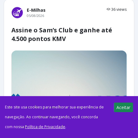
36 views
E-Milhas
05/08/2026
Assine o Sam’s Club e ganhe até
4.500 pontos KMV
Este site usa cookies para melhorar sua experiência de
Aceitar
navegação. Ao continuar navegando, você concorda
com nossa
Política de Privacidade
.