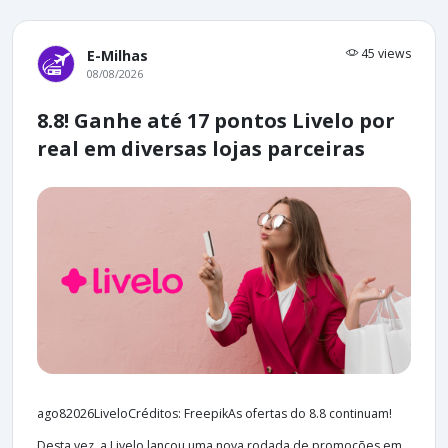
45 views
E-Milhas
08/08/2026
8.8! Ganhe até 17 pontos Livelo por
real em diversas lojas parceiras
ago82026LiveloCréditos: FreepikAs ofertas do 8.8 continuam!
Desta vez, a Livelo lançou uma nova rodada de promoções em