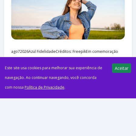
ago72026Azul FidelidadeCréditos: FreepikEm comemoração
aos 17 anos, o Azul Fidelidade acaba de ampliar sua promoção
Este site usa cookies para melhorar sua experiência de
Aceitar
relâmpago de adesão ao Clube Azul! Agora, a oferta está...
navegação. Ao continuar navegando, você concorda
com nossa
Política de Privacidade
.
38 views
E-Milhas
07/08/2026
Azul Conecta vai operar voos