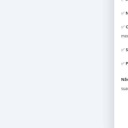
✅
N
✅
me
✅
S
✅
P
Não
sua