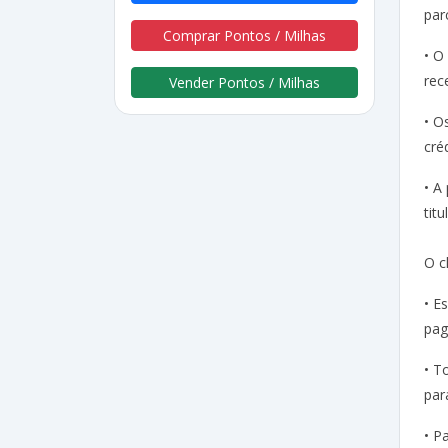
par
Comprar Pontos / Milhas
• O
rec
Vender Pontos / Milhas
• O
cré
• A
tit
O c
• E
pag
• T
par
• P