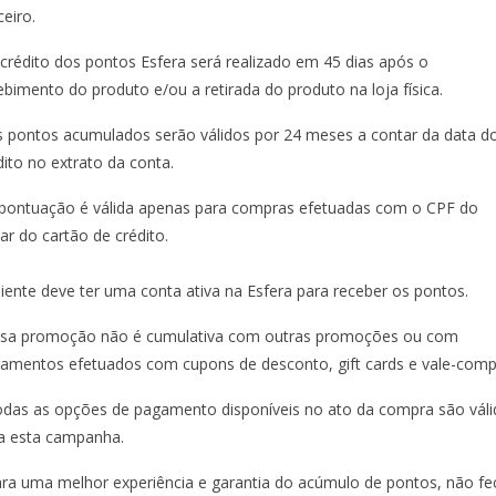
ceiro.
 crédito dos pontos Esfera será realizado em 45 dias após o
ebimento do produto e/ou a retirada do produto na loja física.
s pontos acumulados serão válidos por 24 meses a contar da data d
dito no extrato da conta.
 pontuação é válida apenas para compras efetuadas com o CPF do
ular do cartão de crédito.
liente deve ter uma conta ativa na Esfera para receber os pontos.
ssa promoção não é cumulativa com outras promoções ou com
amentos efetuados com cupons de desconto, gift cards e vale-comp
odas as opções de pagamento disponíveis no ato da compra são váli
a esta campanha.
ara uma melhor experiência e garantia do acúmulo de pontos, não fe