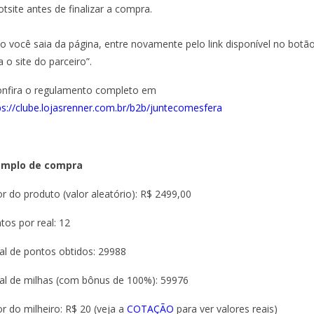
otsite antes de finalizar a compra.
o você saia da página, entre novamente pelo link disponível no botão
a o site do parceiro”.
onfira o regulamento completo em
ps://clube.lojasrenner.com.br/b2b/juntecomesfera
emplo de compra
or do produto (valor aleatório): R$ 2499,00
tos por real: 12
al de pontos obtidos: 29988
al de milhas (com bônus de 100%): 59976
or do milheiro: R$ 20 (veja a
COTAÇÃO
para ver valores reais)