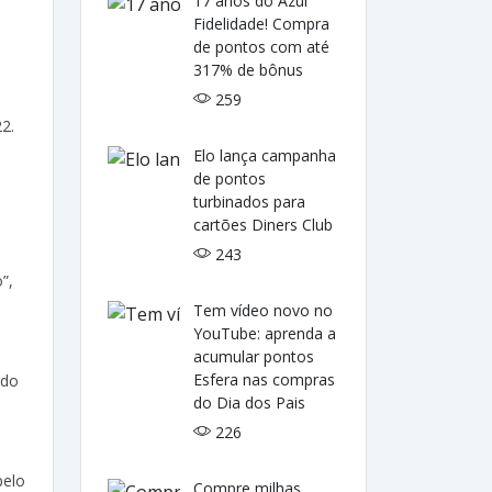
17 anos do Azul
Fidelidade! Compra
de pontos com até
317% de bônus
259
2.
Elo lança campanha
de pontos
turbinados para
cartões Diners Club
243
”,
o
Tem vídeo novo no
YouTube: aprenda a
acumular pontos
Esfera nas compras
ado
do Dia dos Pais
226
pelo
Compre milhas