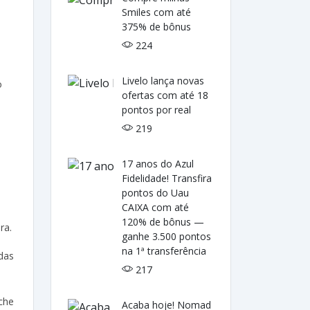
Smiles com até
375% de bônus
224
Livelo lança novas
o
ofertas com até 18
pontos por real
219
17 anos do Azul
Fidelidade! Transfira
pontos do Uau
CAIXA com até
120% de bônus —
ra.
ganhe 3.500 pontos
na 1ª transferência
das
217
che
Acaba hoje! Nomad