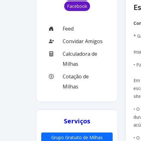
E
Facebook
Co
Feed
* G
Convidar Amigos
Ins
Calculadora de
Milhas
• P
Cotação de
Em 
Milhas
esc
site
• O
dur
Serviços
acú
Grupo Gratuito de Milhas
• O