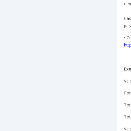
o h
Cas
par
• C
htt
Ex
Val
Pon
Tot
Tot
Val