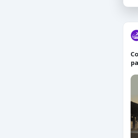
Co
pa