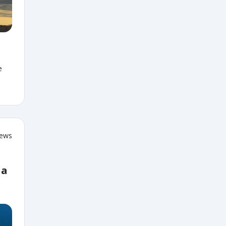
e
iews
 a