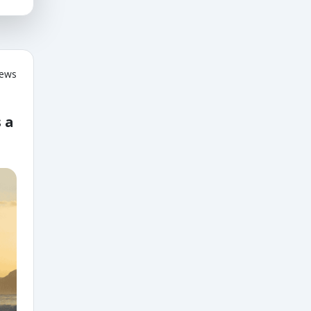
iews
 a