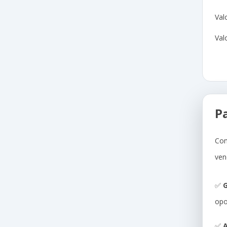
Val
Val
P
Com
ven
✅
G
opo
✅
A