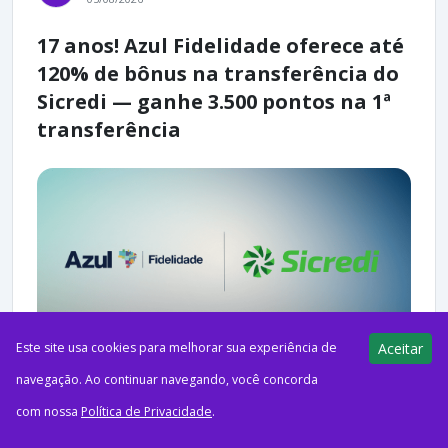
17 anos! Azul Fidelidade oferece até
120% de bônus na transferência do
Sicredi — ganhe 3.500 pontos na 1ª
transferência
Este site usa cookies para melhorar sua experiência de
Aceitar
navegação. Ao continuar navegando, você concorda
ago52026Acumulando MilhasSeguindo com as ofertas em
com nossa
Política de Privacidade
.
comemoração aos 17 anos, o Azul Fidelidade acaba de lançar