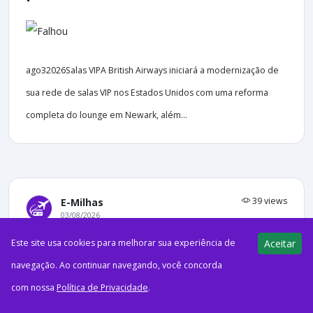
ago32026Salas VIPA British Airways iniciará a modernização de
sua rede de salas VIP nos Estados Unidos com uma reforma
completa do lounge em Newark, além...
39 views
E-Milhas
03/08/2026
Este site usa cookies para melhorar sua experiência de
Aceitar
ADVT VIP Lounge de Foz do Iguaçu
reabre após reforma e inaugura
navegação. Ao continuar navegando, você concorda
área VIP Plus
com nossa
Política de Privacidade
.