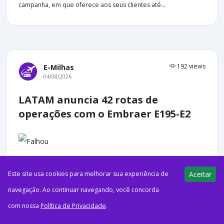
campanha, em que oferece aos seus clientes até...
192 views
E-Milhas
04/08/2026
LATAM anuncia 42 rotas de
operações com o Embraer E195-E2
ago42026NotíciasE195-E2 da LATAM Airlines Brasil na fábrica da
Este site usa cookies para melhorar sua experiência de
Aceitar
Embraer, em São José dos Campos (SP). (Crédito da imagem:
navegação. Ao continuar navegando, você concorda
ASA/LATAM).A LATAM acaba de anunciar que começará...
com nossa
Política de Privacidade
.