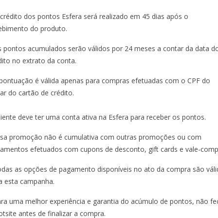
 crédito dos pontos Esfera será realizado em 45 dias após o
ebimento do produto.
s pontos acumulados serão válidos por 24 meses a contar da data d
dito no extrato da conta.
 pontuação é válida apenas para compras efetuadas com o CPF do
ular do cartão de crédito.
liente deve ter uma conta ativa na Esfera para receber os pontos.
ssa promoção não é cumulativa com outras promoções ou com
amentos efetuados com cupons de desconto, gift cards e vale-comp
odas as opções de pagamento disponíveis no ato da compra são váli
a esta campanha.
ara uma melhor experiência e garantia do acúmulo de pontos, não fe
otsite antes de finalizar a compra.