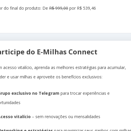
or do final do produto: De
R$ 999,00
por R$ 539,46
articipe do E-Milhas Connect
 acesso vitalício, aprenda as melhores estratégias para acumular,
der e usar milhas e aproveite os benefícios exclusivos:
rupo exclusivo no Telegram
para trocar experiências e
rtunidades
cesso vitalício
– sem renovações ou mensalidades
etworking e estratégias
para maximizar seus ganhos com milha