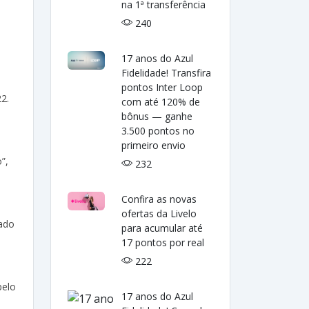
na 1ª transferência
240
17 anos do Azul
Fidelidade! Transfira
pontos Inter Loop
2.
com até 120% de
bônus — ganhe
3.500 pontos no
primeiro envio
”,
232
o
Confira as novas
ofertas da Livelo
rado
para acumular até
17 pontos por real
222
pelo
17 anos do Azul