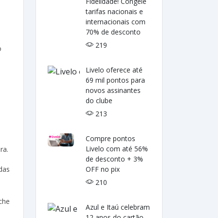
Fidelidade! Congele
tarifas nacionais e
internacionais com
70% de desconto
219
o
Livelo oferece até
69 mil pontos para
novos assinantes
do clube
213
Compre pontos
Livelo com até 56%
ra.
de desconto + 3%
das
OFF no pix
210
che
Azul e Itaú celebram
12 anos do cartão