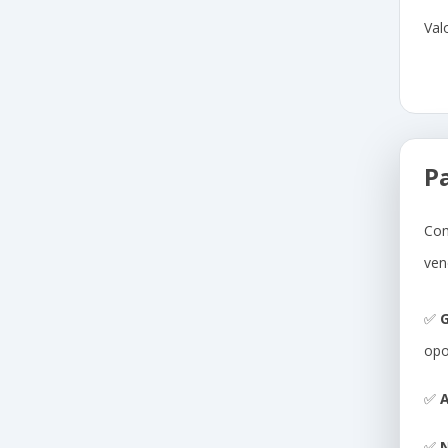
Val
P
Com
ven
✅
G
opo
✅
A
✅
N