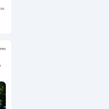
tos
iews
e