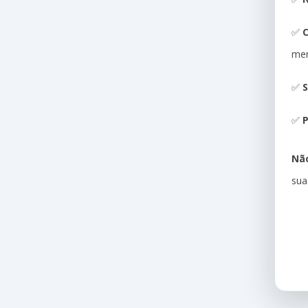
✅
me
✅
S
✅
P
Não
sua