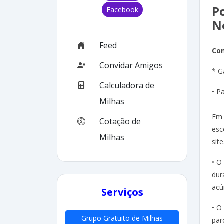
Po
Facebook
N
Feed
Co
Convidar Amigos
* G
Calculadora de
• P
Milhas
Em 
Cotação de
esc
Milhas
site
• O
dur
acú
Serviços
• O
Grupo Gratuito de Milhas
par