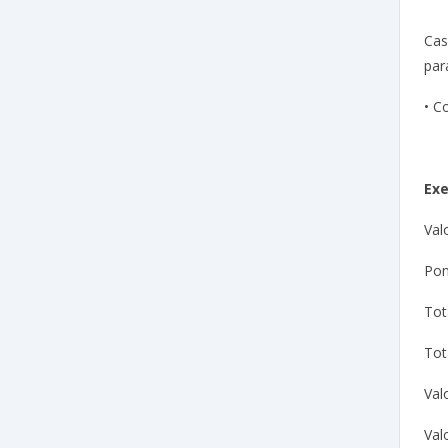
Cas
par
• C
Ex
Val
Pon
Tot
Tot
Val
Val