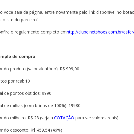
o você saia da página, entre novamente pelo link disponível no botão
a o site do parceiro”.
onfira o regulamento completo em
http://clube.netshoes.com.br/esfer
emplo de compra
or do produto (valor aleatório): R$ 999,00
tos por real: 10
al de pontos obtidos: 9990
al de milhas (com bônus de 100%): 19980
or do milheiro: R$ 23 (veja a
COTAÇÃO
para ver valores reais)
or do desconto: R$ 459,54 (46%)