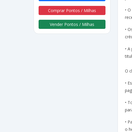
• O
Comprar Pontos / Milhas
rec
Vender Pontos / Milhas
• O
cré
• A
tit
O c
• E
pag
• T
par
• P
o h