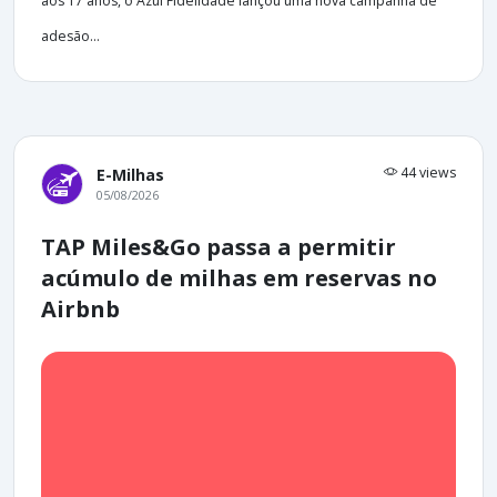
aos 17 anos, o Azul Fidelidade lançou uma nova campanha de
adesão...
44 views
E-Milhas
05/08/2026
TAP Miles&Go passa a permitir
acúmulo de milhas em reservas no
Airbnb